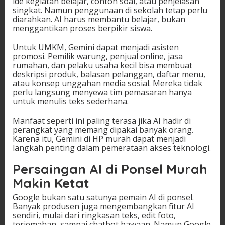
ide kegiatan belajar, contoh soal, atau penjelasan
singkat. Namun penggunaan di sekolah tetap perlu
diarahkan. AI harus membantu belajar, bukan
menggantikan proses berpikir siswa.
Untuk UMKM, Gemini dapat menjadi asisten
promosi. Pemilik warung, penjual online, jasa
rumahan, dan pelaku usaha kecil bisa membuat
deskripsi produk, balasan pelanggan, daftar menu,
atau konsep unggahan media sosial. Mereka tidak
perlu langsung menyewa tim pemasaran hanya
untuk menulis teks sederhana.
Manfaat seperti ini paling terasa jika AI hadir di
perangkat yang memang dipakai banyak orang.
Karena itu, Gemini di HP murah dapat menjadi
langkah penting dalam pemerataan akses teknologi.
Persaingan AI di Ponsel Murah
Makin Ketat
Google bukan satu satunya pemain AI di ponsel.
Banyak produsen juga mengembangkan fitur AI
sendiri, mulai dari ringkasan teks, edit foto,
terjemahan, sampai chatbot bawaan. Namun Google