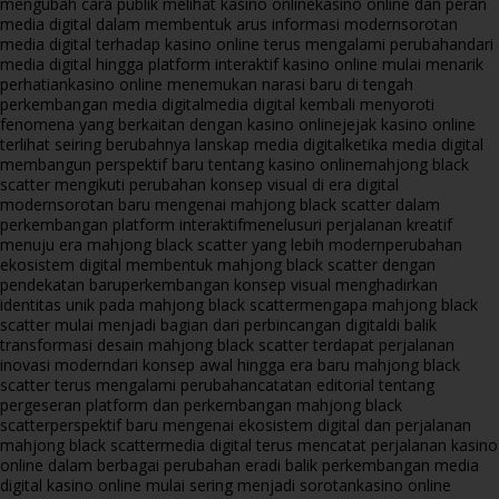
mengubah cara publik melihat kasino online
kasino online dan peran
media digital dalam membentuk arus informasi modern
sorotan
media digital terhadap kasino online terus mengalami perubahan
dari
media digital hingga platform interaktif kasino online mulai menarik
perhatian
kasino online menemukan narasi baru di tengah
perkembangan media digital
media digital kembali menyoroti
fenomena yang berkaitan dengan kasino online
jejak kasino online
terlihat seiring berubahnya lanskap media digital
ketika media digital
membangun perspektif baru tentang kasino online
mahjong black
scatter mengikuti perubahan konsep visual di era digital
modern
sorotan baru mengenai mahjong black scatter dalam
perkembangan platform interaktif
menelusuri perjalanan kreatif
menuju era mahjong black scatter yang lebih modern
perubahan
ekosistem digital membentuk mahjong black scatter dengan
pendekatan baru
perkembangan konsep visual menghadirkan
identitas unik pada mahjong black scatter
mengapa mahjong black
scatter mulai menjadi bagian dari perbincangan digital
di balik
transformasi desain mahjong black scatter terdapat perjalanan
inovasi modern
dari konsep awal hingga era baru mahjong black
scatter terus mengalami perubahan
catatan editorial tentang
pergeseran platform dan perkembangan mahjong black
scatter
perspektif baru mengenai ekosistem digital dan perjalanan
mahjong black scatter
media digital terus mencatat perjalanan kasino
online dalam berbagai perubahan era
di balik perkembangan media
digital kasino online mulai sering menjadi sorotan
kasino online