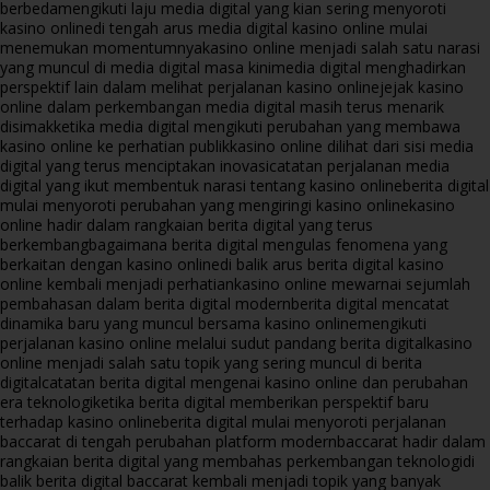
berbeda
mengikuti laju media digital yang kian sering menyoroti
kasino online
di tengah arus media digital kasino online mulai
menemukan momentumnya
kasino online menjadi salah satu narasi
yang muncul di media digital masa kini
media digital menghadirkan
perspektif lain dalam melihat perjalanan kasino online
jejak kasino
online dalam perkembangan media digital masih terus menarik
disimak
ketika media digital mengikuti perubahan yang membawa
kasino online ke perhatian publik
kasino online dilihat dari sisi media
digital yang terus menciptakan inovasi
catatan perjalanan media
digital yang ikut membentuk narasi tentang kasino online
berita digital
mulai menyoroti perubahan yang mengiringi kasino online
kasino
online hadir dalam rangkaian berita digital yang terus
berkembang
bagaimana berita digital mengulas fenomena yang
berkaitan dengan kasino online
di balik arus berita digital kasino
online kembali menjadi perhatian
kasino online mewarnai sejumlah
pembahasan dalam berita digital modern
berita digital mencatat
dinamika baru yang muncul bersama kasino online
mengikuti
perjalanan kasino online melalui sudut pandang berita digital
kasino
online menjadi salah satu topik yang sering muncul di berita
digital
catatan berita digital mengenai kasino online dan perubahan
era teknologi
ketika berita digital memberikan perspektif baru
terhadap kasino online
berita digital mulai menyoroti perjalanan
baccarat di tengah perubahan platform modern
baccarat hadir dalam
rangkaian berita digital yang membahas perkembangan teknologi
di
balik berita digital baccarat kembali menjadi topik yang banyak