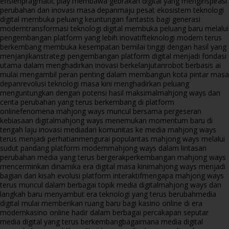
efisien
pragmatic play membawa gebrakan digital yang menginspirasi
perubahan dan inovasi masa depan
maju pesat ekosistem teknologi
digital membuka peluang keuntungan fantastis bagi generasi
modern
transformasi teknologi digital membuka peluang baru melalui
pengembangan platform yang lebih inovatif
teknologi modern terus
berkembang membuka kesempatan bernilai tinggi dengan hasil yang
menjanjikan
strategi pengembangan platform digital menjadi fondasi
utama dalam menghadirkan inovasi berkelanjutan
robot berbasis ai
mulai mengambil peran penting dalam membangun kota pintar masa
depan
revolusi teknologi masa kini menghadirkan peluang
menguntungkan dengan potensi hasil maksimal
mahjong ways dan
cerita perubahan yang terus berkembang di platform
online
fenomena mahjong ways muncul bersama pergeseran
kebiasaan digital
mahjong ways menemukan momentum baru di
tengah laju inovasi media
dari komunitas ke media mahjong ways
terus menjadi perhatian
mengurai popularitas mahjong ways melalui
sudut pandang platform modern
mahjong ways dalam lintasan
perubahan media yang terus bergerak
perkembangan mahjong ways
mencerminkan dinamika era digital masa kini
mahjong ways menjadi
bagian dari kisah evolusi platform interaktif
mengapa mahjong ways
terus muncul dalam berbagai topik media digital
mahjong ways dan
langkah baru menyambut era teknologi yang terus berubah
media
digital mulai memberikan ruang baru bagi kasino online di era
modern
kasino online hadir dalam berbagai percakapan seputar
media digital yang terus berkembang
bagaimana media digital