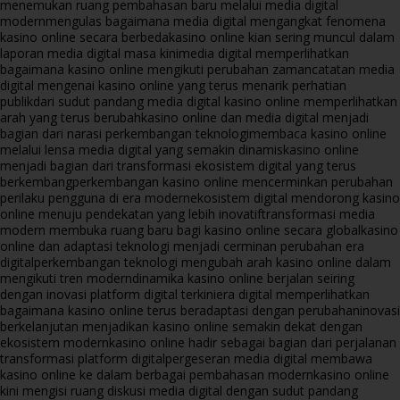
menemukan ruang pembahasan baru melalui media digital
modern
mengulas bagaimana media digital mengangkat fenomena
kasino online secara berbeda
kasino online kian sering muncul dalam
laporan media digital masa kini
media digital memperlihatkan
bagaimana kasino online mengikuti perubahan zaman
catatan media
digital mengenai kasino online yang terus menarik perhatian
publik
dari sudut pandang media digital kasino online memperlihatkan
arah yang terus berubah
kasino online dan media digital menjadi
bagian dari narasi perkembangan teknologi
membaca kasino online
melalui lensa media digital yang semakin dinamis
kasino online
menjadi bagian dari transformasi ekosistem digital yang terus
berkembang
perkembangan kasino online mencerminkan perubahan
perilaku pengguna di era modern
ekosistem digital mendorong kasino
online menuju pendekatan yang lebih inovatif
transformasi media
modern membuka ruang baru bagi kasino online secara global
kasino
online dan adaptasi teknologi menjadi cerminan perubahan era
digital
perkembangan teknologi mengubah arah kasino online dalam
mengikuti tren modern
dinamika kasino online berjalan seiring
dengan inovasi platform digital terkini
era digital memperlihatkan
bagaimana kasino online terus beradaptasi dengan perubahan
inovasi
berkelanjutan menjadikan kasino online semakin dekat dengan
ekosistem modern
kasino online hadir sebagai bagian dari perjalanan
transformasi platform digital
pergeseran media digital membawa
kasino online ke dalam berbagai pembahasan modern
kasino online
kini mengisi ruang diskusi media digital dengan sudut pandang