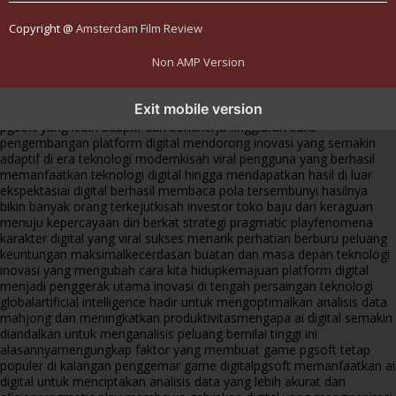
Copyright @
Amsterdam Film Review
Non AMP Version
transformasi digital pragmatic play menjadi inspirasi baru dalam
Exit mobile version
menghadirkan inovasi berkualitas
ai digital menjadi kunci analisis data
pgsoft yang lebih adaptif dan berkinerja tinggi
arah baru
pengembangan platform digital mendorong inovasi yang semakin
adaptif di era teknologi modern
kisah viral pengguna yang berhasil
memanfaatkan teknologi digital hingga mendapatkan hasil di luar
ekspektasi
ai digital berhasil membaca pola tersembunyi hasilnya
bikin banyak orang terkejut
kisah investor toko baju dari keraguan
menuju kepercayaan diri berkat strategi pragmatic play
fenomena
karakter digital yang viral sukses menarik perhatian berburu peluang
keuntungan maksimal
kecerdasan buatan dan masa depan teknologi
inovasi yang mengubah cara kita hidup
kemajuan platform digital
menjadi penggerak utama inovasi di tengah persaingan teknologi
global
artificial intelligence hadir untuk mengoptimalkan analisis data
mahjong dan meningkatkan produktivitas
mengapa ai digital semakin
diandalkan untuk menganalisis peluang bernilai tinggi ini
alasannya
mengungkap faktor yang membuat game pgsoft tetap
populer di kalangan penggemar game digital
pgsoft memanfaatkan ai
digital untuk menciptakan analisis data yang lebih akurat dan