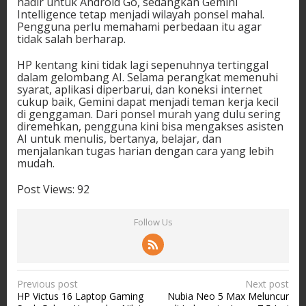
hadir untuk Android Go, sedangkan Gemini
Intelligence tetap menjadi wilayah ponsel mahal.
Pengguna perlu memahami perbedaan itu agar
tidak salah berharap.
HP kentang kini tidak lagi sepenuhnya tertinggal
dalam gelombang AI. Selama perangkat memenuhi
syarat, aplikasi diperbarui, dan koneksi internet
cukup baik, Gemini dapat menjadi teman kerja kecil
di genggaman. Dari ponsel murah yang dulu sering
diremehkan, pengguna kini bisa mengakses asisten
AI untuk menulis, bertanya, belajar, dan
menjalankan tugas harian dengan cara yang lebih
mudah.
Post Views:
92
Follow Us
P
Previous post
Next post
HP Victus 16 Laptop Gaming
Nubia Neo 5 Max Meluncur
o