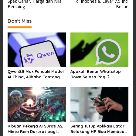
Spek Gahar, Harga dan Nilai
di Indonesia, Layar 7,5 Inci
s
Bersaing
Besar!
t
Don't Miss
n
a
v
i
g
a
Qwen3.8 Max Puncaki Model
Apakah Benar WhatsApp
t
AI China, Alibaba Tantang
Down Selasa Pagi ?
i
Pemain Global
Pengguna Kesulitan Kirim
Gambar dan Video di
o
Sejumlah Wilayah
n
Ribuan Pekerja AI Surati AS,
Sering Tutup Aplikasi Latar
Minta Rem Darurat bagi
Belakang HP Bisa Membuat