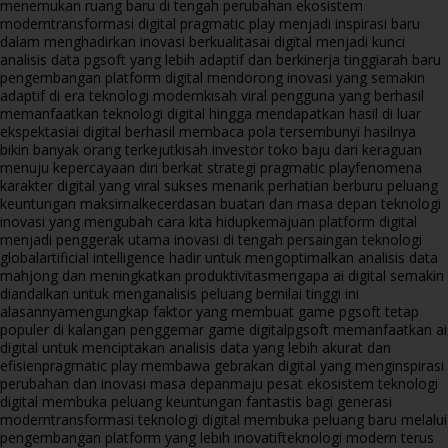
menemukan ruang baru di tengah perubahan ekosistem
modern
transformasi digital pragmatic play menjadi inspirasi baru
dalam menghadirkan inovasi berkualitas
ai digital menjadi kunci
analisis data pgsoft yang lebih adaptif dan berkinerja tinggi
arah baru
pengembangan platform digital mendorong inovasi yang semakin
adaptif di era teknologi modern
kisah viral pengguna yang berhasil
memanfaatkan teknologi digital hingga mendapatkan hasil di luar
ekspektasi
ai digital berhasil membaca pola tersembunyi hasilnya
bikin banyak orang terkejut
kisah investor toko baju dari keraguan
menuju kepercayaan diri berkat strategi pragmatic play
fenomena
karakter digital yang viral sukses menarik perhatian berburu peluang
keuntungan maksimal
kecerdasan buatan dan masa depan teknologi
inovasi yang mengubah cara kita hidup
kemajuan platform digital
menjadi penggerak utama inovasi di tengah persaingan teknologi
global
artificial intelligence hadir untuk mengoptimalkan analisis data
mahjong dan meningkatkan produktivitas
mengapa ai digital semakin
diandalkan untuk menganalisis peluang bernilai tinggi ini
alasannya
mengungkap faktor yang membuat game pgsoft tetap
populer di kalangan penggemar game digital
pgsoft memanfaatkan ai
digital untuk menciptakan analisis data yang lebih akurat dan
efisien
pragmatic play membawa gebrakan digital yang menginspirasi
perubahan dan inovasi masa depan
maju pesat ekosistem teknologi
digital membuka peluang keuntungan fantastis bagi generasi
modern
transformasi teknologi digital membuka peluang baru melalui
pengembangan platform yang lebih inovatif
teknologi modern terus