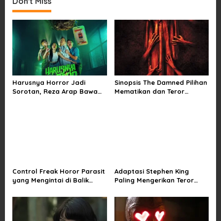
Don't Miss
n
a
v
i
g
a
Harusnya Horror Jadi
Sinopsis The Damned Pilihan
t
Sorotan, Reza Arap Bawa
Mematikan dan Teror
i
Horor Komedi ke Bioskop
Kutukan di Musim Dingin
o
n
Control Freak Horor Parasit
Adaptasi Stephen King
yang Mengintai di Balik
Paling Mengerikan Teror
Obsesi Sempurna
Mainan Hidup di The Monkey