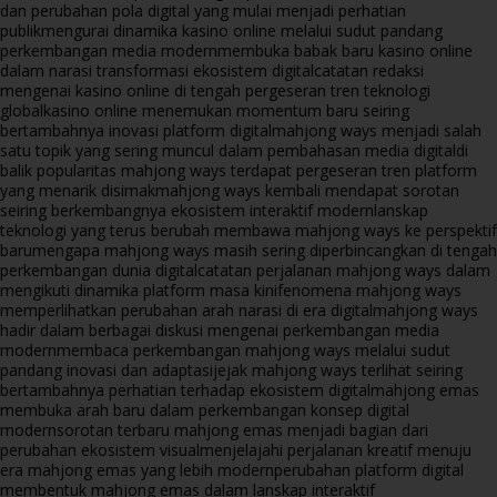
dan perubahan pola digital yang mulai menjadi perhatian
publik
mengurai dinamika kasino online melalui sudut pandang
perkembangan media modern
membuka babak baru kasino online
dalam narasi transformasi ekosistem digital
catatan redaksi
mengenai kasino online di tengah pergeseran tren teknologi
global
kasino online menemukan momentum baru seiring
bertambahnya inovasi platform digital
mahjong ways menjadi salah
satu topik yang sering muncul dalam pembahasan media digital
di
balik popularitas mahjong ways terdapat pergeseran tren platform
yang menarik disimak
mahjong ways kembali mendapat sorotan
seiring berkembangnya ekosistem interaktif modern
lanskap
teknologi yang terus berubah membawa mahjong ways ke perspektif
baru
mengapa mahjong ways masih sering diperbincangkan di tengah
perkembangan dunia digital
catatan perjalanan mahjong ways dalam
mengikuti dinamika platform masa kini
fenomena mahjong ways
memperlihatkan perubahan arah narasi di era digital
mahjong ways
hadir dalam berbagai diskusi mengenai perkembangan media
modern
membaca perkembangan mahjong ways melalui sudut
pandang inovasi dan adaptasi
jejak mahjong ways terlihat seiring
bertambahnya perhatian terhadap ekosistem digital
mahjong emas
membuka arah baru dalam perkembangan konsep digital
modern
sorotan terbaru mahjong emas menjadi bagian dari
perubahan ekosistem visual
menjelajahi perjalanan kreatif menuju
era mahjong emas yang lebih modern
perubahan platform digital
membentuk mahjong emas dalam lanskap interaktif