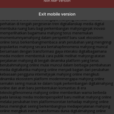
Non AMP Version
mahjong menjadi sorotan dalam perubahan pola interaksi digital
Exit mobile version
masa kini
dari komunitas hingga platform mahjong membangun
narasi baru di era modern
mengapa mahjong kembali mencuri
perhatian di tengah pergeseran tren digital
lanskap media digital
membuka ruang baru bagi perkembangan mahjong
jejak inovasi
memperlihatkan bagaimana mahjong terus menemukan
momentumnya
mahjong dalam perspektif baru saat ekosistem
online terus berkembang
membaca arah perubahan yang mengiringi
popularitas mahjong secara bertahap
fenomena mahjong muncul
bersamaan dengan transformasi gaya interaksi digital
bagaimana
media modern membentuk cara publik melihat mahjong
catatan
perjalanan mahjong di tengah dinamika platform yang terus
berubah
mahjong online mulai muncul dalam berbagai pembahasan
media digital
ketika mahjong online menjadi bagian dari perubahan
kebiasaan pengguna internet
jejak mahjong online mengikuti
dinamika ekosistem platform modern
mengapa mahjong online
semakin sering masuk ke dalam topik perkembangan digital
mahjong
online dan arah baru pembentukan komunitas di era
teknologi
fenomena mahjong online memberikan warna berbeda
pada lanskap media modern
perspektif baru melihat mahjong online
melalui perubahan tren platform
sorotan terhadap mahjong online
terus meningkat seiring berkembangnya media
perjalanan mahjong
online mengikuti irama transformasi dunia digital
mahjong online