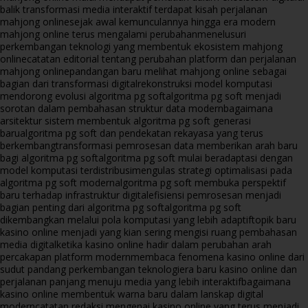
balik transformasi media interaktif terdapat kisah perjalanan
mahjong online
sejak awal kemunculannya hingga era modern
mahjong online terus mengalami perubahan
menelusuri
perkembangan teknologi yang membentuk ekosistem mahjong
online
catatan editorial tentang perubahan platform dan perjalanan
mahjong online
pandangan baru melihat mahjong online sebagai
bagian dari transformasi digital
rekonstruksi model komputasi
mendorong evolusi algoritma pg soft
algoritma pg soft menjadi
sorotan dalam pembahasan struktur data modern
bagaimana
arsitektur sistem membentuk algoritma pg soft generasi
baru
algoritma pg soft dan pendekatan rekayasa yang terus
berkembang
transformasi pemrosesan data memberikan arah baru
bagi algoritma pg soft
algoritma pg soft mulai beradaptasi dengan
model komputasi terdistribusi
mengulas strategi optimalisasi pada
algoritma pg soft modern
algoritma pg soft membuka perspektif
baru terhadap infrastruktur digital
efisiensi pemrosesan menjadi
bagian penting dari algoritma pg soft
algoritma pg soft
dikembangkan melalui pola komputasi yang lebih adaptif
topik baru
kasino online menjadi yang kian sering mengisi ruang pembahasan
media digital
ketika kasino online hadir dalam perubahan arah
percakapan platform modern
membaca fenomena kasino online dari
sudut pandang perkembangan teknologi
era baru kasino online dan
perjalanan panjang menuju media yang lebih interaktif
bagaimana
kasino online membentuk warna baru dalam lanskap digital
modern
catatan redaksi mengenai kasino online yang terus menjadi