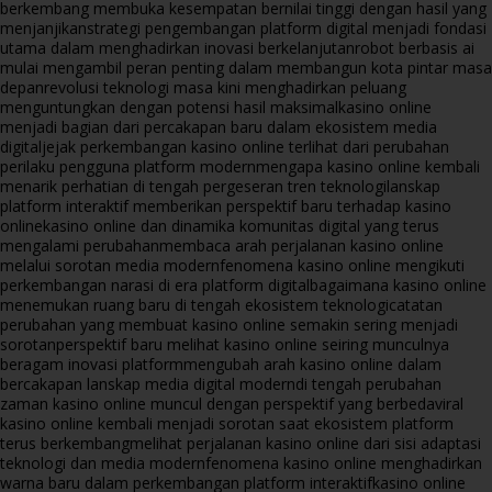
berkembang membuka kesempatan bernilai tinggi dengan hasil yang
menjanjikan
strategi pengembangan platform digital menjadi fondasi
utama dalam menghadirkan inovasi berkelanjutan
robot berbasis ai
mulai mengambil peran penting dalam membangun kota pintar masa
depan
revolusi teknologi masa kini menghadirkan peluang
menguntungkan dengan potensi hasil maksimal
kasino online
menjadi bagian dari percakapan baru dalam ekosistem media
digital
jejak perkembangan kasino online terlihat dari perubahan
perilaku pengguna platform modern
mengapa kasino online kembali
menarik perhatian di tengah pergeseran tren teknologi
lanskap
platform interaktif memberikan perspektif baru terhadap kasino
online
kasino online dan dinamika komunitas digital yang terus
mengalami perubahan
membaca arah perjalanan kasino online
melalui sorotan media modern
fenomena kasino online mengikuti
perkembangan narasi di era platform digital
bagaimana kasino online
menemukan ruang baru di tengah ekosistem teknologi
catatan
perubahan yang membuat kasino online semakin sering menjadi
sorotan
perspektif baru melihat kasino online seiring munculnya
beragam inovasi platform
mengubah arah kasino online dalam
bercakapan lanskap media digital modern
di tengah perubahan
zaman kasino online muncul dengan perspektif yang berbeda
viral
kasino online kembali menjadi sorotan saat ekosistem platform
terus berkembang
melihat perjalanan kasino online dari sisi adaptasi
teknologi dan media modern
fenomena kasino online menghadirkan
warna baru dalam perkembangan platform interaktif
kasino online