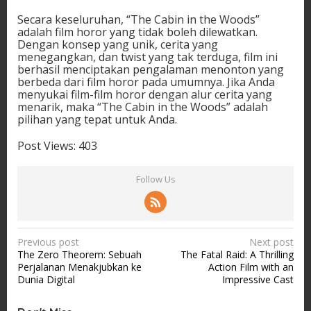
Secara keseluruhan, “The Cabin in the Woods”
adalah film horor yang tidak boleh dilewatkan.
Dengan konsep yang unik, cerita yang
menegangkan, dan twist yang tak terduga, film ini
berhasil menciptakan pengalaman menonton yang
berbeda dari film horor pada umumnya. Jika Anda
menyukai film-film horor dengan alur cerita yang
menarik, maka “The Cabin in the Woods” adalah
pilihan yang tepat untuk Anda.
Post Views:
403
Follow Us
P
Previous post
Next post
The Zero Theorem: Sebuah
The Fatal Raid: A Thrilling
o
Perjalanan Menakjubkan ke
Action Film with an
s
Dunia Digital
Impressive Cast
t