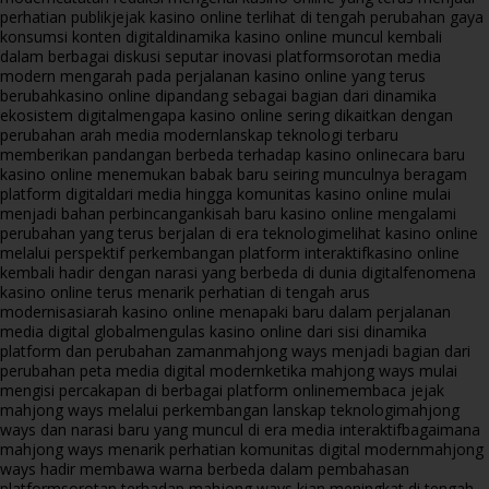
perhatian publik
jejak kasino online terlihat di tengah perubahan gaya
konsumsi konten digital
dinamika kasino online muncul kembali
dalam berbagai diskusi seputar inovasi platform
sorotan media
modern mengarah pada perjalanan kasino online yang terus
berubah
kasino online dipandang sebagai bagian dari dinamika
ekosistem digital
mengapa kasino online sering dikaitkan dengan
perubahan arah media modern
lanskap teknologi terbaru
memberikan pandangan berbeda terhadap kasino online
cara baru
kasino online menemukan babak baru seiring munculnya beragam
platform digital
dari media hingga komunitas kasino online mulai
menjadi bahan perbincangan
kisah baru kasino online mengalami
perubahan yang terus berjalan di era teknologi
melihat kasino online
melalui perspektif perkembangan platform interaktif
kasino online
kembali hadir dengan narasi yang berbeda di dunia digital
fenomena
kasino online terus menarik perhatian di tengah arus
modernisasi
arah kasino online menapaki baru dalam perjalanan
media digital global
mengulas kasino online dari sisi dinamika
platform dan perubahan zaman
mahjong ways menjadi bagian dari
perubahan peta media digital modern
ketika mahjong ways mulai
mengisi percakapan di berbagai platform online
membaca jejak
mahjong ways melalui perkembangan lanskap teknologi
mahjong
ways dan narasi baru yang muncul di era media interaktif
bagaimana
mahjong ways menarik perhatian komunitas digital modern
mahjong
ways hadir membawa warna berbeda dalam pembahasan
platform
sorotan terhadap mahjong ways kian meningkat di tengah