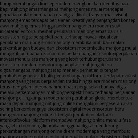
baru
perkembangan konsep modern menghadirkan identitas baru
bagi mahjong emas
mengapa mahjong emas mulai mendapat
perhatian dalam perubahan era digital
dibalik transformasi visual
mahjong emas terdapat perjalanan kreatif yang panjang
dari konsep
awal mahjong emas hingga perkembangan era modern saat
ini
catatan editorial melihat perubahan mahjong emas dari sisi
ekosistem digital
perspektif baru terhadap inovasi visual dan
perjalanan mahjong emas
mahjong membuka arah baru dalam
perkembangan budaya dan ekosistem modern
ketika mahjong mulai
mengikuti perubahan zaman dan perkembangan teknologi
perjalanan
inovasi menuju era mahjong yang lebih terhubung
perubahan
ekosistem modern mendorong adaptasi mahjong di era
digital
mengapa mahjong tetap menarik perhatian di tengah
perubahan generasi
di balik perkembangan platform terdapat evolusi
mahjong yang terus berjalan
dari tradisi hingga era modern mahjong
terus mengalami perubahan
membaca pergeseran budaya digital
melalui perkembangan mahjong
perspektif baru terhadap perjalanan
mahjong di lingkungan modern
arah perubahan global membentuk
masa depan mahjong
mahjong online mengalami pergeseran arah
seiring berkembangnya ekosistem digital modern
sorotan baru
mengenai mahjong online di tengah perubahan platform
interaktif
evolusi platform membawa mahjong online menuju fase
yang lebih terhubung
dinamika pengguna digital mendorong
perkembangan mahjong online di era modern
apa yang membuat
mahjong online mulai mendapat perhatian dalam ekosistem digital
di