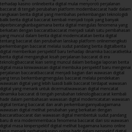
terhadap kasino online
berita digital mulai menyoroti perjalanan
baccarat di tengah perubahan platform modern
baccarat hadir dalam
rangkaian berita digital yang membahas perkembangan teknologi
di
balik berita digital baccarat kembali menjadi topik yang banyak
diperbincangkan
bagaimana berita digital mengulas fenomena yang
berkaitan dengan baccarat
baccarat menjadi salah satu pembahasan
yang muncul dalam berita digital modern
catatan berita digital
tentang baccarat dan perubahan lanskap platform online
mengikuti
perkembangan baccarat melalui sudut pandang berita digital
berita
digital memberikan perspektif baru terhadap dinamika baccarat
ketika
berita digital mengangkat kisah perjalanan baccarat di era
teknologi
baccarat kian sering muncul dalam berbagai laporan berita
digital masa kini
wawasan digital membuka perspektif baru mengenai
perjalanan baccarat
baccarat menjadi bagian dari wawasan digital
yang terus berkembang
mengulas baccarat melalui pendekatan
wawasan digital yang lebih luas
di balik baccarat terdapat wawasan
digital yang menarik untuk dicermati
wawasan digital mencatat
dinamika baccarat di tengah perubahan teknologi
baccarat kembali
hadir dalam pembahasan wawasan digital modern
catatan wawasan
digital tentang baccarat dan arah perkembangannya
bagaimana
wawasan digital melihat perubahan yang berkaitan dengan
baccarat
baccarat dan wawasan digital membentuk sudut pandang
baru di era modern
membaca fenomena baccarat dari sisi wawasan
digital masa kini
perspektif digital melihat bagaimana kasino online
terus menarik perhatian
kasino online hadir dalam perspektif digital