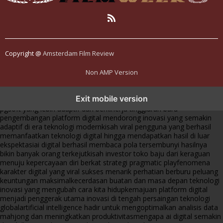
Copyright @
Amsterdam Film Review
Non AMP Version
transformasi digital pragmatic play menjadi inspirasi baru dalam
Exit mobile version
menghadirkan inovasi berkualitas
ai digital menjadi kunci analisis data
pgsoft yang lebih adaptif dan berkinerja tinggi
arah baru
pengembangan platform digital mendorong inovasi yang semakin
adaptif di era teknologi modern
kisah viral pengguna yang berhasil
memanfaatkan teknologi digital hingga mendapatkan hasil di luar
ekspektasi
ai digital berhasil membaca pola tersembunyi hasilnya
bikin banyak orang terkejut
kisah investor toko baju dari keraguan
menuju kepercayaan diri berkat strategi pragmatic play
fenomena
karakter digital yang viral sukses menarik perhatian berburu peluang
keuntungan maksimal
kecerdasan buatan dan masa depan teknologi
inovasi yang mengubah cara kita hidup
kemajuan platform digital
menjadi penggerak utama inovasi di tengah persaingan teknologi
global
artificial intelligence hadir untuk mengoptimalkan analisis data
mahjong dan meningkatkan produktivitas
mengapa ai digital semakin