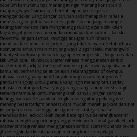
sebelum kamu tahu tips menang ini
ingin menang konsisten di
mahjong ways 2 simak tips berikut ini
parlay cara pintar
menggandakan uang dengan taruhan sederhana
poker rahasia
memenangkan pot besar di meja poker online jangan sampai
ketinggalan
roulette cara menghitung peluang agar tidak kalah
lagi
starlight princess cara mudah mendapatkan jackpot dari slot
favoritmu jangan sampai ketinggalan
sugar rush rahasia
mendapatkan bonus dan jackpot yang tidak banyak diketahui baca
tipsnya
tips ampuh main mahjong ways 2 agar selalu menang
wild
bounty showdown panduan lengkap menang di slot dengan mudah
klik untuk tahu lebih
black scatter rahasia menggunakan simbol
scatter untuk jackpot melimpah
bonanza pola main yang bisa buat
kamu jadi pemenang sejati pelajari sekarang
gates of olympus
rahasia strategi yang tidak banyak orang tahu
mahjong wins 2
panduan lengkap untuk pemula yang ingin menang terus
parlay
rahasia keuntungan besar yang jarang orang tahu
poker strategi
terbukti membuat kamu menang lebih banyak jangan sampai
ketinggalan
roulette panduan lengkap menghitung peluang dan
menang besar
starlight princess cara mudah meraih jackpot dari slot
ini jangan sampai ketinggalan
sugar rush strategi rahasia
mendapatkan jackpot lebih cepat baca tipsnya sekarang
baccarat
rahasia menghitung peluang yang pemain profesional gunakan
black
scatter strategi rahasia menggunakan simbol scatter
bonanza teknik
jitu menghindari kekalahan dan menang konsisten pelajari