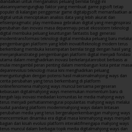
diandalkan untuk menganalisis peluang bernilai tinggi ini
alasannya
mengungkap faktor yang membuat game pgsoft tetap
populer di kalangan penggemar game digital
pgsoft memanfaatkan ai
digital untuk menciptakan analisis data yang lebih akurat dan
efisien
pragmatic play membawa gebrakan digital yang menginspirasi
perubahan dan inovasi masa depan
maju pesat ekosistem teknologi
digital membuka peluang keuntungan fantastis bagi generasi
modern
transformasi teknologi digital membuka peluang baru melalui
pengembangan platform yang lebih inovatif
teknologi modern terus
berkembang membuka kesempatan bernilai tinggi dengan hasil yang
menjanjikan
strategi pengembangan platform digital menjadi fondasi
utama dalam menghadirkan inovasi berkelanjutan
robot berbasis ai
mulai mengambil peran penting dalam membangun kota pintar masa
depan
revolusi teknologi masa kini menghadirkan peluang
menguntungkan dengan potensi hasil maksimal
mahjong ways dan
cerita perubahan yang terus berkembang di platform
online
fenomena mahjong ways muncul bersama pergeseran
kebiasaan digital
mahjong ways menemukan momentum baru di
tengah laju inovasi media
dari komunitas ke media mahjong ways
terus menjadi perhatian
mengurai popularitas mahjong ways melalui
sudut pandang platform modern
mahjong ways dalam lintasan
perubahan media yang terus bergerak
perkembangan mahjong ways
mencerminkan dinamika era digital masa kini
mahjong ways menjadi
bagian dari kisah evolusi platform interaktif
mengapa mahjong ways
terus muncul dalam berbagai topik media digital
mahjong ways dan