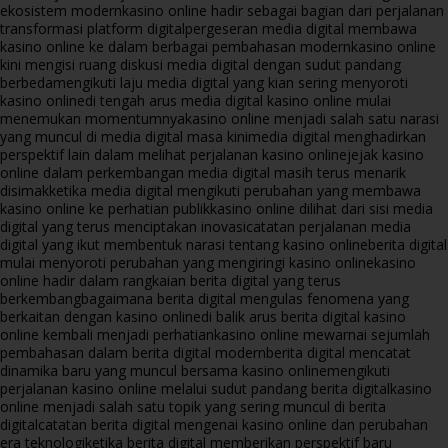
ekosistem modern
kasino online hadir sebagai bagian dari perjalanan
transformasi platform digital
pergeseran media digital membawa
kasino online ke dalam berbagai pembahasan modern
kasino online
kini mengisi ruang diskusi media digital dengan sudut pandang
berbeda
mengikuti laju media digital yang kian sering menyoroti
kasino online
di tengah arus media digital kasino online mulai
menemukan momentumnya
kasino online menjadi salah satu narasi
yang muncul di media digital masa kini
media digital menghadirkan
perspektif lain dalam melihat perjalanan kasino online
jejak kasino
online dalam perkembangan media digital masih terus menarik
disimak
ketika media digital mengikuti perubahan yang membawa
kasino online ke perhatian publik
kasino online dilihat dari sisi media
digital yang terus menciptakan inovasi
catatan perjalanan media
digital yang ikut membentuk narasi tentang kasino online
berita digital
mulai menyoroti perubahan yang mengiringi kasino online
kasino
online hadir dalam rangkaian berita digital yang terus
berkembang
bagaimana berita digital mengulas fenomena yang
berkaitan dengan kasino online
di balik arus berita digital kasino
online kembali menjadi perhatian
kasino online mewarnai sejumlah
pembahasan dalam berita digital modern
berita digital mencatat
dinamika baru yang muncul bersama kasino online
mengikuti
perjalanan kasino online melalui sudut pandang berita digital
kasino
online menjadi salah satu topik yang sering muncul di berita
digital
catatan berita digital mengenai kasino online dan perubahan
era teknologi
ketika berita digital memberikan perspektif baru