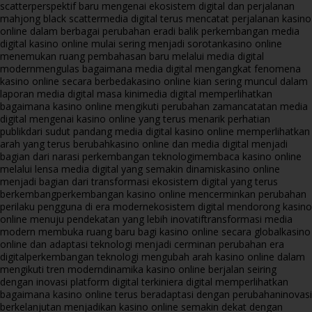
scatter
perspektif baru mengenai ekosistem digital dan perjalanan
mahjong black scatter
media digital terus mencatat perjalanan kasino
online dalam berbagai perubahan era
di balik perkembangan media
digital kasino online mulai sering menjadi sorotan
kasino online
menemukan ruang pembahasan baru melalui media digital
modern
mengulas bagaimana media digital mengangkat fenomena
kasino online secara berbeda
kasino online kian sering muncul dalam
laporan media digital masa kini
media digital memperlihatkan
bagaimana kasino online mengikuti perubahan zaman
catatan media
digital mengenai kasino online yang terus menarik perhatian
publik
dari sudut pandang media digital kasino online memperlihatkan
arah yang terus berubah
kasino online dan media digital menjadi
bagian dari narasi perkembangan teknologi
membaca kasino online
melalui lensa media digital yang semakin dinamis
kasino online
menjadi bagian dari transformasi ekosistem digital yang terus
berkembang
perkembangan kasino online mencerminkan perubahan
perilaku pengguna di era modern
ekosistem digital mendorong kasino
online menuju pendekatan yang lebih inovatif
transformasi media
modern membuka ruang baru bagi kasino online secara global
kasino
online dan adaptasi teknologi menjadi cerminan perubahan era
digital
perkembangan teknologi mengubah arah kasino online dalam
mengikuti tren modern
dinamika kasino online berjalan seiring
dengan inovasi platform digital terkini
era digital memperlihatkan
bagaimana kasino online terus beradaptasi dengan perubahan
inovasi
berkelanjutan menjadikan kasino online semakin dekat dengan