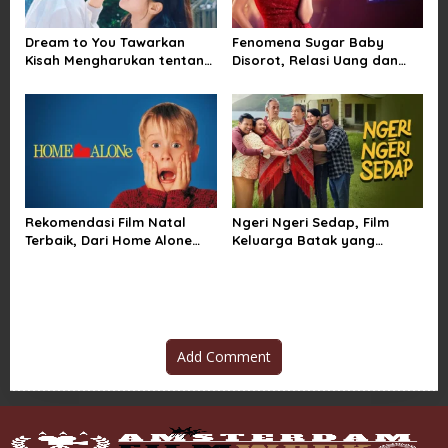
Dream to You Tawarkan
Fenomena Sugar Baby
Kisah Mengharukan tentang
Disorot, Relasi Uang dan
Perjuangan Meraih Mimpi
Kuasa di Balik Kemewahan
yang Sempat Tertunda
Rekomendasi Film Natal
Ngeri Ngeri Sedap, Film
Terbaik, Dari Home Alone
Keluarga Batak yang
Sampai Klaus
Menggetarkan Penonton
Indonesia
Add Comment