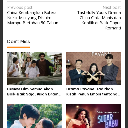
P
Previous post
Next post
China Kembangkan Baterai
Tastefully Yours Drama
o
Nuklir Mini yang Diklaim
China Cinta Manis dan
s
Mampu Bertahan 50 Tahun
Konflik di Balik Dapur
Romanti
t
n
Don't Miss
a
v
i
g
a
t
Review Film Semua Akan
Drama Pavane Hadirkan
i
Baik-Baik Saja, Kisah Drama
Kisah Penuh Emosi tentang
Keluarga yang Sarat Makna
Cinta, Penyesalan, dan
o
tentang Kehilangan dan
Kesempatan Memulai
n
Harapan
Kembali