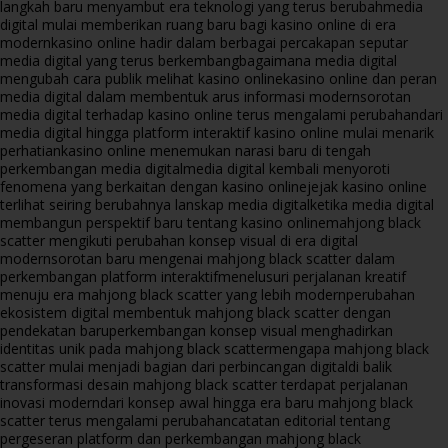
langkah baru menyambut era teknologi yang terus berubah
media
digital mulai memberikan ruang baru bagi kasino online di era
modern
kasino online hadir dalam berbagai percakapan seputar
media digital yang terus berkembang
bagaimana media digital
mengubah cara publik melihat kasino online
kasino online dan peran
media digital dalam membentuk arus informasi modern
sorotan
media digital terhadap kasino online terus mengalami perubahan
dari
media digital hingga platform interaktif kasino online mulai menarik
perhatian
kasino online menemukan narasi baru di tengah
perkembangan media digital
media digital kembali menyoroti
fenomena yang berkaitan dengan kasino online
jejak kasino online
terlihat seiring berubahnya lanskap media digital
ketika media digital
membangun perspektif baru tentang kasino online
mahjong black
scatter mengikuti perubahan konsep visual di era digital
modern
sorotan baru mengenai mahjong black scatter dalam
perkembangan platform interaktif
menelusuri perjalanan kreatif
menuju era mahjong black scatter yang lebih modern
perubahan
ekosistem digital membentuk mahjong black scatter dengan
pendekatan baru
perkembangan konsep visual menghadirkan
identitas unik pada mahjong black scatter
mengapa mahjong black
scatter mulai menjadi bagian dari perbincangan digital
di balik
transformasi desain mahjong black scatter terdapat perjalanan
inovasi modern
dari konsep awal hingga era baru mahjong black
scatter terus mengalami perubahan
catatan editorial tentang
pergeseran platform dan perkembangan mahjong black