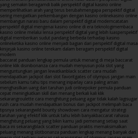
yang semakin beragam
di balik perspektif digital kasino online
memperlihatkan arah yang terus berubah
mengapa perspektif digital
sering mengaitkan perkembangan dengan kasino online
kasino online
membangun narasi baru dalam perspektif digital modern
catatan
perspektif digital mengenai kasino online di era teknologi
membaca
kasino online melalui lensa perspektif digital yang lebih luas
perspektif
digital memberikan sudut pandang berbeda terhadap kasino
online
ketika kasino online menjadi bagian dari perspektif digital masa
kini
jejak kasino online terekam dalam beragam perspektif digital
modern
baccarat panduan lengkap pemula untuk menang di meja baccarat
online klik disini
bonanza cara mudah menyusun pola slot yang
menguntungkan jangan lewatkan
black scatter cara mudah
mendapatkan jackpot dari slot favorit
gates of olympus jangan main
sebelum kamu tahu tips menang ini
parlay cara paling aman
menghasilkan uang dari taruhan judi online
poker pemula panduan
cepat meningkatkan skill dan menang berkali kali klik
sekarang
roulette cara menghitung peluang agar tidak kalah lagi
sugar
rush cara mudah mendapatkan bonus dan jackpot melimpah baca
tipsnya sekarang
wild bounty showdown cara mengatur strategi
taruhan yang efektif klik untuk tahu lebih banyak
baccarat rahasia
menghitung peluang yang bikin kamu jadi pemenang setiap saat
baca ini sekarang
black scatter panduan praktis memaksimalkan
peluang menang slot
bonanza panduan lengkap menang banyak dari
mesin slot terbaru pelajari sekarang
gates of olympus jangan main