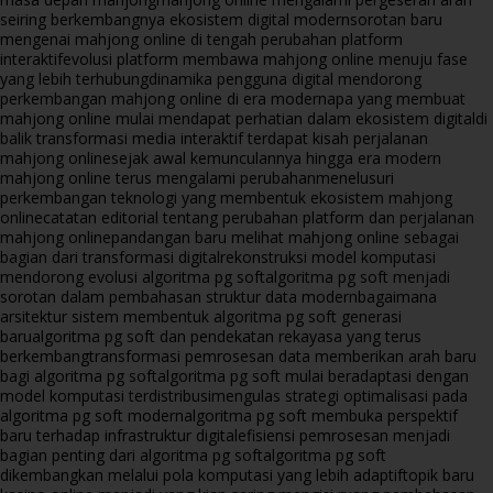
seiring berkembangnya ekosistem digital modern
sorotan baru
mengenai mahjong online di tengah perubahan platform
interaktif
evolusi platform membawa mahjong online menuju fase
yang lebih terhubung
dinamika pengguna digital mendorong
perkembangan mahjong online di era modern
apa yang membuat
mahjong online mulai mendapat perhatian dalam ekosistem digital
di
balik transformasi media interaktif terdapat kisah perjalanan
mahjong online
sejak awal kemunculannya hingga era modern
mahjong online terus mengalami perubahan
menelusuri
perkembangan teknologi yang membentuk ekosistem mahjong
online
catatan editorial tentang perubahan platform dan perjalanan
mahjong online
pandangan baru melihat mahjong online sebagai
bagian dari transformasi digital
rekonstruksi model komputasi
mendorong evolusi algoritma pg soft
algoritma pg soft menjadi
sorotan dalam pembahasan struktur data modern
bagaimana
arsitektur sistem membentuk algoritma pg soft generasi
baru
algoritma pg soft dan pendekatan rekayasa yang terus
berkembang
transformasi pemrosesan data memberikan arah baru
bagi algoritma pg soft
algoritma pg soft mulai beradaptasi dengan
model komputasi terdistribusi
mengulas strategi optimalisasi pada
algoritma pg soft modern
algoritma pg soft membuka perspektif
baru terhadap infrastruktur digital
efisiensi pemrosesan menjadi
bagian penting dari algoritma pg soft
algoritma pg soft
dikembangkan melalui pola komputasi yang lebih adaptif
topik baru