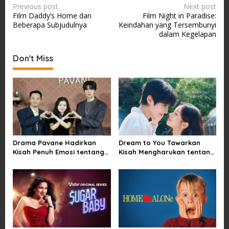
P
Previous post
Next post
Film Daddy’s Home dan
Film Night in Paradise:
o
Beberapa Subjudulnya
Keindahan yang Tersembunyi
s
dalam Kegelapan
t
Don't Miss
n
a
v
i
g
a
Drama Pavane Hadirkan
Dream to You Tawarkan
t
Kisah Penuh Emosi tentang
Kisah Mengharukan tentang
i
Cinta, Penyesalan, dan
Perjuangan Meraih Mimpi
Kesempatan Memulai
yang Sempat Tertunda
o
Kembali
n