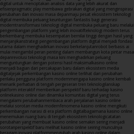
digital untuk menciptakan analisis data yang lebih akurat dan
efisien
pragmatic play membawa gebrakan digital yang menginspirasi
perubahan dan inovasi masa depan
maju pesat ekosistem teknologi
digital membuka peluang keuntungan fantastis bagi generasi
modern
transformasi teknologi digital membuka peluang baru melalui
pengembangan platform yang lebih inovatif
teknologi modern terus
berkembang membuka kesempatan bernilai tinggi dengan hasil yang
menjanjikan
strategi pengembangan platform digital menjadi fondasi
utama dalam menghadirkan inovasi berkelanjutan
robot berbasis ai
mulai mengambil peran penting dalam membangun kota pintar masa
depan
revolusi teknologi masa kini menghadirkan peluang
menguntungkan dengan potensi hasil maksimal
kasino online
menjadi bagian dari percakapan baru dalam ekosistem media
digital
jejak perkembangan kasino online terlihat dari perubahan
perilaku pengguna platform modern
mengapa kasino online kembali
menarik perhatian di tengah pergeseran tren teknologi
lanskap
platform interaktif memberikan perspektif baru terhadap kasino
online
kasino online dan dinamika komunitas digital yang terus
mengalami perubahan
membaca arah perjalanan kasino online
melalui sorotan media modern
fenomena kasino online mengikuti
perkembangan narasi di era platform digital
bagaimana kasino online
menemukan ruang baru di tengah ekosistem teknologi
catatan
perubahan yang membuat kasino online semakin sering menjadi
sorotan
perspektif baru melihat kasino online seiring munculnya
beragam inovasi platform
mengubah arah kasino online dalam