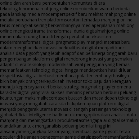
online dan arah baru pembentukan komunitas di era
teknologi
fenomena mahjong online memberikan warna berbeda
pada lanskap media modern
perspektif baru melihat mahjong online
melalui perubahan tren platform
sorotan terhadap mahjong online
terus meningkat seiring berkembangnya media
perjalanan mahjong
online mengikuti irama transformasi dunia digital
mahjong online
menemukan ruang baru di tengah perubahan ekosistem
modern
transformasi digital pragmatic play menjadi inspirasi baru
dalam menghadirkan inovasi berkualitas
ai digital menjadi kunci
analisis data pgsoft yang lebih adaptif dan berkinerja tinggi
arah baru
pengembangan platform digital mendorong inovasi yang semakin
adaptif di era teknologi modern
kisah viral pengguna yang berhasil
memanfaatkan teknologi digital hingga mendapatkan hasil di luar
ekspektasi
ai digital berhasil membaca pola tersembunyi hasilnya
bikin banyak orang terkejut
kisah investor toko baju dari keraguan
menuju kepercayaan diri berkat strategi pragmatic play
fenomena
karakter digital yang viral sukses menarik perhatian berburu peluang
keuntungan maksimal
kecerdasan buatan dan masa depan teknologi
inovasi yang mengubah cara kita hidup
kemajuan platform digital
menjadi penggerak utama inovasi di tengah persaingan teknologi
global
artificial intelligence hadir untuk mengoptimalkan analisis data
mahjong dan meningkatkan produktivitas
mengapa ai digital semakin
diandalkan untuk menganalisis peluang bernilai tinggi ini
alasannya
mengungkap faktor yang membuat game pgsoft tetap
populer di kalangan penggemar game digital
pgsoft memanfaatkan ai