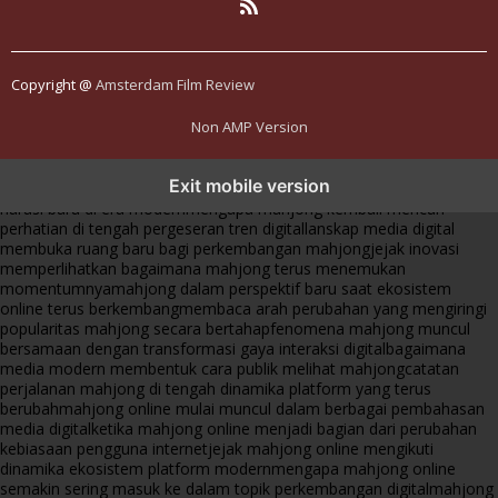
Copyright @
Amsterdam Film Review
Non AMP Version
mahjong menjadi sorotan dalam perubahan pola interaksi digital
Exit mobile version
masa kini
dari komunitas hingga platform mahjong membangun
narasi baru di era modern
mengapa mahjong kembali mencuri
perhatian di tengah pergeseran tren digital
lanskap media digital
membuka ruang baru bagi perkembangan mahjong
jejak inovasi
memperlihatkan bagaimana mahjong terus menemukan
momentumnya
mahjong dalam perspektif baru saat ekosistem
online terus berkembang
membaca arah perubahan yang mengiringi
popularitas mahjong secara bertahap
fenomena mahjong muncul
bersamaan dengan transformasi gaya interaksi digital
bagaimana
media modern membentuk cara publik melihat mahjong
catatan
perjalanan mahjong di tengah dinamika platform yang terus
berubah
mahjong online mulai muncul dalam berbagai pembahasan
media digital
ketika mahjong online menjadi bagian dari perubahan
kebiasaan pengguna internet
jejak mahjong online mengikuti
dinamika ekosistem platform modern
mengapa mahjong online
semakin sering masuk ke dalam topik perkembangan digital
mahjong