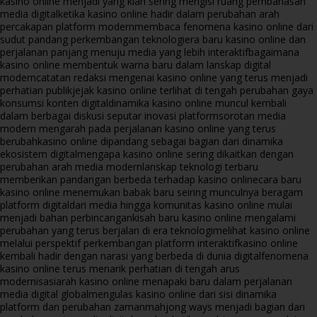
kasino online menjadi yang kian sering mengisi ruang pembahasan
media digital
ketika kasino online hadir dalam perubahan arah
percakapan platform modern
membaca fenomena kasino online dari
sudut pandang perkembangan teknologi
era baru kasino online dan
perjalanan panjang menuju media yang lebih interaktif
bagaimana
kasino online membentuk warna baru dalam lanskap digital
modern
catatan redaksi mengenai kasino online yang terus menjadi
perhatian publik
jejak kasino online terlihat di tengah perubahan gaya
konsumsi konten digital
dinamika kasino online muncul kembali
dalam berbagai diskusi seputar inovasi platform
sorotan media
modern mengarah pada perjalanan kasino online yang terus
berubah
kasino online dipandang sebagai bagian dari dinamika
ekosistem digital
mengapa kasino online sering dikaitkan dengan
perubahan arah media modern
lanskap teknologi terbaru
memberikan pandangan berbeda terhadap kasino online
cara baru
kasino online menemukan babak baru seiring munculnya beragam
platform digital
dari media hingga komunitas kasino online mulai
menjadi bahan perbincangan
kisah baru kasino online mengalami
perubahan yang terus berjalan di era teknologi
melihat kasino online
melalui perspektif perkembangan platform interaktif
kasino online
kembali hadir dengan narasi yang berbeda di dunia digital
fenomena
kasino online terus menarik perhatian di tengah arus
modernisasi
arah kasino online menapaki baru dalam perjalanan
media digital global
mengulas kasino online dari sisi dinamika
platform dan perubahan zaman
mahjong ways menjadi bagian dari