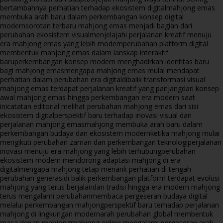
bertambahnya perhatian terhadap ekosistem digital
mahjong emas
membuka arah baru dalam perkembangan konsep digital
modern
sorotan terbaru mahjong emas menjadi bagian dari
perubahan ekosistem visual
menjelajahi perjalanan kreatif menuju
era mahjong emas yang lebih modern
perubahan platform digital
membentuk mahjong emas dalam lanskap interaktif
baru
perkembangan konsep modern menghadirkan identitas baru
bagi mahjong emas
mengapa mahjong emas mulai mendapat
perhatian dalam perubahan era digital
dibalik transformasi visual
mahjong emas terdapat perjalanan kreatif yang panjang
dari konsep
awal mahjong emas hingga perkembangan era modern saat
ini
catatan editorial melihat perubahan mahjong emas dari sisi
ekosistem digital
perspektif baru terhadap inovasi visual dan
perjalanan mahjong emas
mahjong membuka arah baru dalam
perkembangan budaya dan ekosistem modern
ketika mahjong mulai
mengikuti perubahan zaman dan perkembangan teknologi
perjalanan
inovasi menuju era mahjong yang lebih terhubung
perubahan
ekosistem modern mendorong adaptasi mahjong di era
digital
mengapa mahjong tetap menarik perhatian di tengah
perubahan generasi
di balik perkembangan platform terdapat evolusi
mahjong yang terus berjalan
dari tradisi hingga era modern mahjong
terus mengalami perubahan
membaca pergeseran budaya digital
melalui perkembangan mahjong
perspektif baru terhadap perjalanan
mahjong di lingkungan modern
arah perubahan global membentuk
masa depan mahjong
mahjong online mengalami pergeseran arah