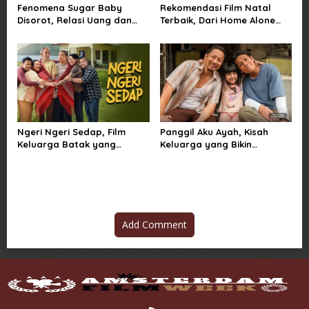
Fenomena Sugar Baby
Rekomendasi Film Natal
Disorot, Relasi Uang dan
Terbaik, Dari Home Alone
Kuasa di Balik Kemewahan
Sampai Klaus
Ngeri Ngeri Sedap, Film
Panggil Aku Ayah, Kisah
Keluarga Batak yang
Keluarga yang Bikin
Menggetarkan Penonton
Penonton Tersentuh
Indonesia
Add Comment