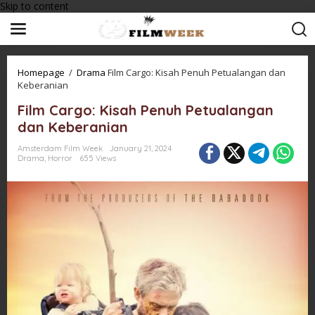
Skip to content
Homepage
/
Drama
Film Cargo: Kisah Penuh Petualangan dan
Keberanian
Film Cargo: Kisah Penuh Petualangan
dan Keberanian
Amsterdam Film Week
January 21, 2024
Drama
,
Horror
655 Views