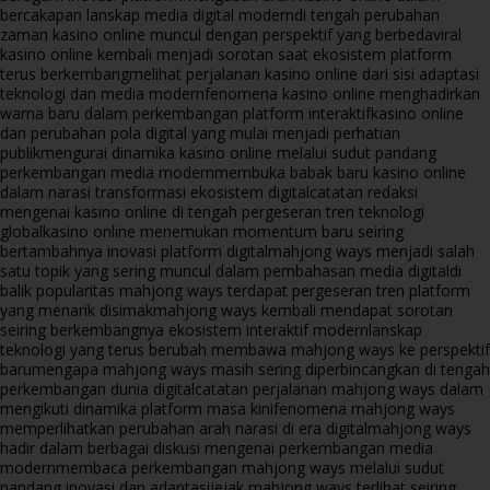
bercakapan lanskap media digital modern
di tengah perubahan
zaman kasino online muncul dengan perspektif yang berbeda
viral
kasino online kembali menjadi sorotan saat ekosistem platform
terus berkembang
melihat perjalanan kasino online dari sisi adaptasi
teknologi dan media modern
fenomena kasino online menghadirkan
warna baru dalam perkembangan platform interaktif
kasino online
dan perubahan pola digital yang mulai menjadi perhatian
publik
mengurai dinamika kasino online melalui sudut pandang
perkembangan media modern
membuka babak baru kasino online
dalam narasi transformasi ekosistem digital
catatan redaksi
mengenai kasino online di tengah pergeseran tren teknologi
global
kasino online menemukan momentum baru seiring
bertambahnya inovasi platform digital
mahjong ways menjadi salah
satu topik yang sering muncul dalam pembahasan media digital
di
balik popularitas mahjong ways terdapat pergeseran tren platform
yang menarik disimak
mahjong ways kembali mendapat sorotan
seiring berkembangnya ekosistem interaktif modern
lanskap
teknologi yang terus berubah membawa mahjong ways ke perspektif
baru
mengapa mahjong ways masih sering diperbincangkan di tengah
perkembangan dunia digital
catatan perjalanan mahjong ways dalam
mengikuti dinamika platform masa kini
fenomena mahjong ways
memperlihatkan perubahan arah narasi di era digital
mahjong ways
hadir dalam berbagai diskusi mengenai perkembangan media
modern
membaca perkembangan mahjong ways melalui sudut
pandang inovasi dan adaptasi
jejak mahjong ways terlihat seiring