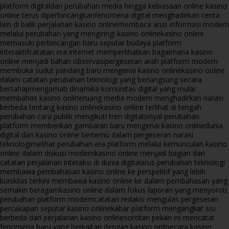
platform digital
dari perubahan media hingga kebiasaan online kasino
online terus diperbincangkan
fenomena digital menghadirkan cerita
lain di balik perjalanan kasino online
membaca arus informasi modern
melalui perubahan yang mengiringi kasino online
kasino online
memasuki perbincangan baru seputar budaya platform
interaktif
catatan era internet memperlihatkan bagaimana kasino
online menjadi bahan observasi
pergeseran arah platform modern
membuka sudut pandang baru mengenai kasino online
kasino online
dalam catatan perubahan teknologi yang berlangsung secara
bertahap
mengamati dinamika komunitas digital yang mulai
membahas kasino online
ruang media modern menghadirkan narasi
berbeda tentang kasino online
kasino online terlihat di tengah
perubahan cara publik mengikuti tren digital
sinyal perubahan
platform memberikan gambaran baru mengenai kasino online
dunia
digital dan kasino online bertemu dalam pergeseran narasi
teknologi
melihat perubahan era platform melalui kemunculan kasino
online dalam diskusi modern
kasino online menjadi bagian dari
catatan perjalanan interaksi di dunia digital
arus perubahan teknologi
membawa pembahasan kasino online ke perspektif yang lebih
luas
kilas terkini membawa kasino online ke dalam pembahasan yang
semakin beragam
kasino online dalam fokus laporan yang menyoroti
perubahan platform modern
catatan redaksi mengulas pergeseran
percakapan seputar kasino online
kabar platform mengangkat sisi
berbeda dari perjalanan kasino online
sorotan pekan ini mencatat
fenomena baru yang berkaitan dengan kasino online
cara kasino