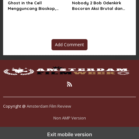
Ghost in the Cell
Nobody 2 Bob Odenkirk
Mengguncang Bioskop,
Bocoran Aksi Brutal dan
Horor Penjara Rasa
Jadwal Rilis Resmi
Sindiran Sosial
Add Comment
Copyright @
Amsterdam Film Review
Non AMP Version
tren teknologi membawa kasino online ke dalam perbincangan baru
Exit mobile version
di era modern
kasino online muncul seiring pergeseran tren platform