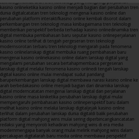
teknologi
melihat arah tren teknologi yang mengiringi perjalanan
kasino online
ketika kasino online menjadi bagian dari perubahan tren
dunia digital
catatan tren teknologi mengenai kasino online dan
perubahan platform interaktif
kasino online kembali disorot dalam
perkembangan tren teknologi masa kini
bagaimana tren teknologi
memberikan perspektif berbeda terhadap kasino online
dinamika tren
digital membuka pembahasan baru seputar kasino online
perjalanan
kasino online terlihat di tengah pergeseran tren teknologi
modern
sorotan terbaru tren teknologi mengarah pada fenomena
kasino online
lanskap digital membuka ruang pembahasan baru
mengenai kasino online
kasino online dalam lanskap digital yang
mengalami perubahan secara bertahap
membaca pergeseran
lanskap digital melalui fenomena kasino online
di tengah lanskap
digital kasino online mulai mendapat sudut pandang
baru
perkembangan lanskap digital membawa narasi kasino online ke
arah berbeda
kasino online menjadi bagian dari dinamika lanskap
digital modern
catatan mengenai lanskap digital dan perjalanan
kasino online masa kini
ketika perubahan lanskap digital mulai
mempengaruhi pembahasan kasino online
perspektif baru dalam
melihat kasino online melalui lanskap digital
jejak kasino online
terlihat dalam perubahan lanskap dunia digital
di balik perubahan
platform digital mahjong wins mulai sering diperbincangkan
catatan
redaksi yang menyoroti kehadiran mahjong wins di era media
modern
mengapa banyak orang mulai melirik mahjong wins dalam
percakapan digital
arah baru media online membawa perspektif