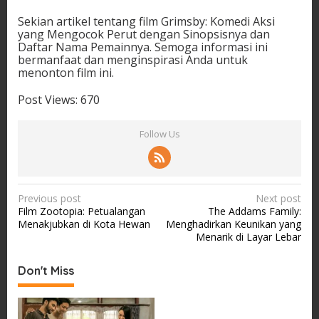
Sekian artikel tentang film Grimsby: Komedi Aksi
yang Mengocok Perut dengan Sinopsisnya dan
Daftar Nama Pemainnya. Semoga informasi ini
bermanfaat dan menginspirasi Anda untuk
menonton film ini.
Post Views:
670
Follow Us
P
Previous post
Next post
Film Zootopia: Petualangan
The Addams Family:
o
Menakjubkan di Kota Hewan
Menghadirkan Keunikan yang
s
Menarik di Layar Lebar
t
Don't Miss
n
a
v