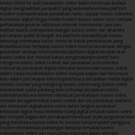
kasino online ke arah baru
kasino online dalam kacamata budaya
digital menghadirkan perspektif yang berbeda
fenomena platform
modern memperlihatkan perubahan narasi seputar kasino online
dari
komunitas digital hingga media modern kasino online terus menjadi
perhatian
pergeseran kebiasaan internet membentuk cara baru
melihat kasino online
perkembangan kasino online dan dinamika
percakapan publik di tengah era platform interaktif
jejak inovasi
teknologi membawa kasino online ke babak pembahasan yang
berbeda
sorotan terhadap kasino online muncul bersamaan dengan
perubahan lanskap informasi
ketika platform digital berubah arah
kasino online ikut menjadi bahan pengamatan
perspektif baru
mengenai kasino online terlihat dari perubahan pola interaksi
online
arsip perubahan digital mencatat kemunculan kasino online
dalam narasi modern
kasino online menjadi bagian dari fenomena
baru dalam percakapan teknologi
membaca perubahan media digital
melalui sorotan yang mengiringi kasino online
ruang diskusi online
memberikan sudut pandang baru terhadap perjalanan kasino
online
dinamika era internet membuat pembahasan kasino online
semakin beragam
melihat kasino online dari sisi perubahan platform
dan kebiasaan digital
kasino online dalam bingkai perubahan
kebiasaan digital masa kini
ketika ruang digital berubah kasino online
ikut menjadi bagian dari percakapan
menelusuri jejak pergeseran tren
yang membawa kasino online ke sorotan baru
perspektif pengguna
modern memberikan pandangan berbeda terhadap kasino
online
kasino online dan munculnya pola baru dalam interaksi