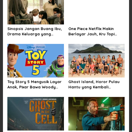
i
g
a
Sinopsis Jangan Buang Ibu,
One Piece Netflix Makin
t
Drama Keluarga yang
Berlayar Jauh, Kru Topi
i
Menyentuh tentang Kasih
Jerami Tak Lagi Main Aman
Sayang dan Bakti kepada
o
Orang Tua
n
Toy Story 5 Mengusik Layar
Ghost Island, Horor Pulau
Anak, Pixar Bawa Woody
Hantu yang Kembali
dan Buzz Pulang ke Bioskop
Menarik Perhatian Penonton