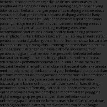
berbeda terhadap mahjong wins
ketika diskusi komunitas mulai
membahas mahjong wins dari sudut pandang baru
fenomena yang
tidak disadari berkaitan dengan popularitas mahjong wins
membaca
sinyal perubahan yang muncul bersama mahjong wins
tidak hanya
soal tren mahjong wins kini jadi bahan observasi media
perjalanan
panjang menuju era platform modern bersama mahjong wins
apa
yang membuat percakapan tentang mahjong wins terus
bertambah
baccarat muncul dalam sorotan baru seiring perubahan
wajah platform interaktif
ketika baccarat menjadi bagian dari catatan
perubahan dunia digital
pergeseran tren online membawa baccarat ke
dalam perbincangan yang lebih luas
mengapa pembahasan baccarat
kembali muncul di tengah ramainya platform modern
sejumlah
perubahan digital mulai memberikan perspektif berbeda terhadap
baccarat
dari ruang komunitas hingga platform modern baccarat
terus menarik perhatian
fenomena baru di dunia online membuat
baccarat kembali menjadi bahan observasi
baccarat dalam kacamata
media modern menghadirkan narasi yang berbeda
catatan perubahan
platform memperlihatkan bagaimana baccarat masuk ke percakapan
digital
melihat arah pergeseran tren melalui sorotan terhadap
baccarat
game kasino online muncul dalam sorotan baru di tengah
perubahan gaya platform digital
di balik perubahan zaman kasino
online menjadi bagian dari percakapan modern
catatan pengguna
digital mengungkap pergeseran perhatian terhadap kasino
online
mengapa kasino online kembali masuk ke dalam ruang diskusi
teknologi
perjalanan platform interaktif membawa perbincangan