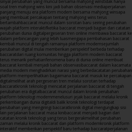
sinyal perubahan yang muncul bersama mahjong wins
tidak hanya
soal tren mahjong wins kini jadi bahan observasi media
perjalanan
panjang menuju era platform modern bersama mahjong wins
apa
yang membuat percakapan tentang mahjong wins terus
bertambah
baccarat muncul dalam sorotan baru seiring perubahan
wajah platform interaktif
ketika baccarat menjadi bagian dari catatan
perubahan dunia digital
pergeseran tren online membawa baccarat ke
dalam perbincangan yang lebih luas
mengapa pembahasan baccarat
kembali muncul di tengah ramainya platform modern
sejumlah
perubahan digital mulai memberikan perspektif berbeda terhadap
baccarat
dari ruang komunitas hingga platform modern baccarat
terus menarik perhatian
fenomena baru di dunia online membuat
baccarat kembali menjadi bahan observasi
baccarat dalam kacamata
media modern menghadirkan narasi yang berbeda
catatan perubahan
platform memperlihatkan bagaimana baccarat masuk ke percakapan
digital
melihat arah pergeseran tren melalui sorotan terhadap
baccarat
kronik teknologi mencatat perjalanan baccarat di tengah
perubahan era digital
baccarat muncul dalam kronik perubahan
platform teknologi modern
menelusuri jejak baccarat melalui kronik
perkembangan dunia digital
di balik kronik teknologi terdapat
perubahan yang mengiringi baccarat
kronik digital mengungkap sisi
lain perjalanan baccarat masa kini
baccarat menjadi bagian dari
catatan kronik teknologi yang terus bergerak
melihat perubahan
zaman melalui kronik baccarat dan platform modern
kronik platform
interaktif memberikan perspektif baru terhadap baccarat
perjalanan