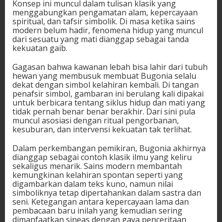
Konsep ini muncul dalam tulisan klasik yang
menggabungkan pengamatan alam, kepercayaan
spiritual, dan tafsir simbolik. Di masa ketika sains
modern belum hadir, fenomena hidup yang muncul
dari sesuatu yang mati dianggap sebagai tanda
kekuatan gaib.
Gagasan bahwa kawanan lebah bisa lahir dari tubuh
hewan yang membusuk membuat Bugonia selalu
dekat dengan simbol kelahiran kembali. Di tangan
penafsir simbol, gambaran ini berulang kali dipakai
untuk berbicara tentang siklus hidup dan mati yang
tidak pernah benar benar berakhir. Dari sini pula
muncul asosiasi dengan ritual pengorbanan,
kesuburan, dan intervensi kekuatan tak terlihat.
Dalam perkembangan pemikiran, Bugonia akhirnya
dianggap sebagai contoh klasik ilmu yang keliru
sekaligus menarik. Sains modern membantah
kemungkinan kelahiran spontan seperti yang
digambarkan dalam teks kuno, namun nilai
simboliknya tetap dipertahankan dalam sastra dan
seni. Ketegangan antara kepercayaan lama dan
pembacaan baru inilah yang kemudian sering
dimanfaatkan sineas dengan gaya penceritaan