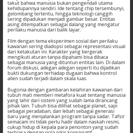
takut bahwa manusia bukan pengendali utama
kehidupannya sendiri. Ide tentang chip tersembunyi,
gelombang tertentu, hingga teknologi canggih
sering dipadukan menjadi gambar besar. Entitas
asing ditempatkan sebagai dalang yang mengatur
perilaku manusia dari balik layar.
Film dengan tema eksperimen sosial dan perilaku
kawanan sering diadopsi sebagai representasi visual
dari ketakutan ini. Karakter yang bergerak
mengikuti aturan tanpa dipahami bisa dibaca
sebagai manusia yang dituntun entitas lain. Di dalam
forum diskusi, adegan adegan seperti itu dijadikan
bukti dukungan terhadap dugaan bahwa kontrol
alien sudah terjadi dalam skala luas.
Bugonia dengan gambaran kelahiran kawanan dari
tubuh mati memberi metafora kuat tentang manusia
yang lahir dari sistem yang sudah lama dirancang
pihak lain. Tubuh bisa dilihat sebagai planet, sapi
sebagai peradaban, dan lebah sebagai generasi
baru yang menjalankan program tanpa sadar. Tafsir
semacam ini tidak perlu hadir dalam naskah resmi,
cukup hidup di kepala para penonton yang sudah
terbiasa dengan pola pikir konspiratif.