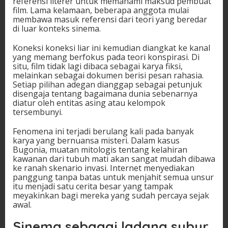
referensi literer untuk memahami maksud pembuat
film. Lama kelamaan, beberapa anggota mulai
membawa masuk referensi dari teori yang beredar
di luar konteks sinema.
Koneksi koneksi liar ini kemudian diangkat ke kanal
yang memang berfokus pada teori konspirasi. Di
situ, film tidak lagi dibaca sebagai karya fiksi,
melainkan sebagai dokumen berisi pesan rahasia.
Setiap pilihan adegan dianggap sebagai petunjuk
disengaja tentang bagaimana dunia sebenarnya
diatur oleh entitas asing atau kelompok
tersembunyi.
Fenomena ini terjadi berulang kali pada banyak
karya yang bernuansa misteri. Dalam kasus
Bugonia, muatan mitologis tentang kelahiran
kawanan dari tubuh mati akan sangat mudah dibawa
ke ranah skenario invasi. Internet menyediakan
panggung tanpa batas untuk menjahit semua unsur
itu menjadi satu cerita besar yang tampak
meyakinkan bagi mereka yang sudah percaya sejak
awal.
Sinema sebagai ladang subur