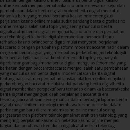
berkaitan dengan kasino online
di balik arus berita digital kasino
online kembali menjadi perhatian
kasino online mewarnai sejumlah
pembahasan dalam berita digital modern
berita digital mencatat
dinamika baru yang muncul bersama kasino online
mengikuti
perjalanan kasino online melalui sudut pandang berita digital
kasino
online menjadi salah satu topik yang sering muncul di berita
digital
catatan berita digital mengenai kasino online dan perubahan
era teknologi
ketika berita digital memberikan perspektif baru
terhadap kasino online
berita digital mulai menyoroti perjalanan
baccarat di tengah perubahan platform modern
baccarat hadir dalam
rangkaian berita digital yang membahas perkembangan teknologi
di
balik berita digital baccarat kembali menjadi topik yang banyak
diperbincangkan
bagaimana berita digital mengulas fenomena yang
berkaitan dengan baccarat
baccarat menjadi salah satu pembahasan
yang muncul dalam berita digital modern
catatan berita digital
tentang baccarat dan perubahan lanskap platform online
mengikuti
perkembangan baccarat melalui sudut pandang berita digital
berita
digital memberikan perspektif baru terhadap dinamika baccarat
ketika
berita digital mengangkat kisah perjalanan baccarat di era
teknologi
baccarat kian sering muncul dalam berbagai laporan berita
digital masa kini
tren teknologi membawa kasino online ke dalam
perbincangan baru di era modern
kasino online muncul seiring
pergeseran tren platform teknologi
melihat arah tren teknologi yang
mengiringi perjalanan kasino online
ketika kasino online menjadi
bagian dari perubahan tren dunia digital
catatan tren teknologi