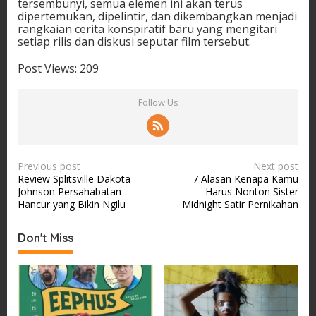
tersembunyi, semua elemen ini akan terus
dipertemukan, dipelintir, dan dikembangkan menjadi
rangkaian cerita konspiratif baru yang mengitari
setiap rilis dan diskusi seputar film tersebut.
Post Views:
209
Follow Us
P
Previous post
Next post
Review Splitsville Dakota
7 Alasan Kenapa Kamu
o
Johnson Persahabatan
Harus Nonton Sister
s
Hancur yang Bikin Ngilu
Midnight Satir Pernikahan
t
Don't Miss
n
a
v
i