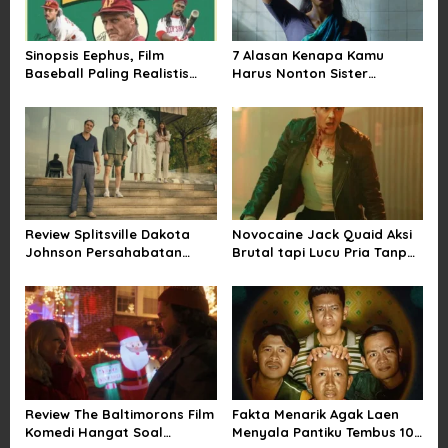
g
a
Sinopsis Eephus, Film
7 Alasan Kenapa Kamu
t
Baseball Paling Realistis
Harus Nonton Sister
i
dan Lucu
Midnight Satir Pernikahan
o
n
Review Splitsville Dakota
Novocaine Jack Quaid Aksi
Johnson Persahabatan
Brutal tapi Lucu Pria Tanpa
Hancur yang Bikin Ngilu
Rasa Sakit
Review The Baltimorons Film
Fakta Menarik Agak Laen
Komedi Hangat Soal
Menyala Pantiku Tembus 10