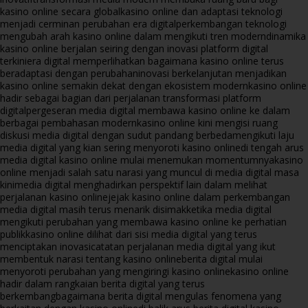
kasino online secara global
kasino online dan adaptasi teknologi
menjadi cerminan perubahan era digital
perkembangan teknologi
mengubah arah kasino online dalam mengikuti tren modern
dinamika
kasino online berjalan seiring dengan inovasi platform digital
terkini
era digital memperlihatkan bagaimana kasino online terus
beradaptasi dengan perubahan
inovasi berkelanjutan menjadikan
kasino online semakin dekat dengan ekosistem modern
kasino online
hadir sebagai bagian dari perjalanan transformasi platform
digital
pergeseran media digital membawa kasino online ke dalam
berbagai pembahasan modern
kasino online kini mengisi ruang
diskusi media digital dengan sudut pandang berbeda
mengikuti laju
media digital yang kian sering menyoroti kasino online
di tengah arus
media digital kasino online mulai menemukan momentumnya
kasino
online menjadi salah satu narasi yang muncul di media digital masa
kini
media digital menghadirkan perspektif lain dalam melihat
perjalanan kasino online
jejak kasino online dalam perkembangan
media digital masih terus menarik disimak
ketika media digital
mengikuti perubahan yang membawa kasino online ke perhatian
publik
kasino online dilihat dari sisi media digital yang terus
menciptakan inovasi
catatan perjalanan media digital yang ikut
membentuk narasi tentang kasino online
berita digital mulai
menyoroti perubahan yang mengiringi kasino online
kasino online
hadir dalam rangkaian berita digital yang terus
berkembang
bagaimana berita digital mengulas fenomena yang