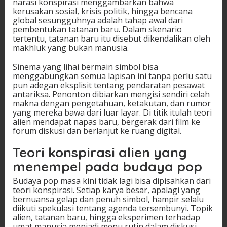
narasi konspirasi menggambarkan bahwa
kerusakan sosial, krisis politik, hingga bencana
global sesungguhnya adalah tahap awal dari
pembentukan tatanan baru. Dalam skenario
tertentu, tatanan baru itu disebut dikendalikan oleh
makhluk yang bukan manusia.
Sinema yang lihai bermain simbol bisa
menggabungkan semua lapisan ini tanpa perlu satu
pun adegan eksplisit tentang pendaratan pesawat
antariksa. Penonton dibiarkan mengisi sendiri celah
makna dengan pengetahuan, ketakutan, dan rumor
yang mereka bawa dari luar layar. Di titik itulah teori
alien mendapat napas baru, bergerak dari film ke
forum diskusi dan berlanjut ke ruang digital.
Teori konspirasi alien yang
menempel pada budaya pop
Budaya pop masa kini tidak lagi bisa dipisahkan dari
teori konspirasi. Setiap karya besar, apalagi yang
bernuansa gelap dan penuh simbol, hampir selalu
diikuti spekulasi tentang agenda tersembunyi. Topik
alien, tatanan baru, hingga eksperimen terhadap
umat manusia menjadi menu rutin dalam diskusi