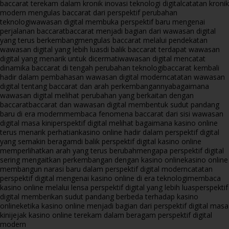
baccarat terekam dalam kronik inovasi teknologi digital
catatan kronik
modern mengulas baccarat dari perspektif perubahan
teknologi
wawasan digital membuka perspektif baru mengenai
perjalanan baccarat
baccarat menjadi bagian dari wawasan digital
yang terus berkembang
mengulas baccarat melalui pendekatan
wawasan digital yang lebih luas
di balik baccarat terdapat wawasan
digital yang menarik untuk dicermati
wawasan digital mencatat
dinamika baccarat di tengah perubahan teknologi
baccarat kembali
hadir dalam pembahasan wawasan digital modern
catatan wawasan
digital tentang baccarat dan arah perkembangannya
bagaimana
wawasan digital melihat perubahan yang berkaitan dengan
baccarat
baccarat dan wawasan digital membentuk sudut pandang
baru di era modern
membaca fenomena baccarat dari sisi wawasan
digital masa kini
perspektif digital melihat bagaimana kasino online
terus menarik perhatian
kasino online hadir dalam perspektif digital
yang semakin beragam
di balik perspektif digital kasino online
memperlihatkan arah yang terus berubah
mengapa perspektif digital
sering mengaitkan perkembangan dengan kasino online
kasino online
membangun narasi baru dalam perspektif digital modern
catatan
perspektif digital mengenai kasino online di era teknologi
membaca
kasino online melalui lensa perspektif digital yang lebih luas
perspektif
digital memberikan sudut pandang berbeda terhadap kasino
online
ketika kasino online menjadi bagian dari perspektif digital masa
kini
jejak kasino online terekam dalam beragam perspektif digital
modern