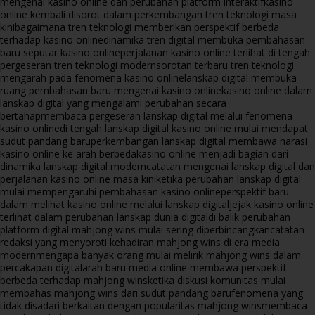
mengenai kasino online dan perubahan platform interaktif
kasino
online kembali disorot dalam perkembangan tren teknologi masa
kini
bagaimana tren teknologi memberikan perspektif berbeda
terhadap kasino online
dinamika tren digital membuka pembahasan
baru seputar kasino online
perjalanan kasino online terlihat di tengah
pergeseran tren teknologi modern
sorotan terbaru tren teknologi
mengarah pada fenomena kasino online
lanskap digital membuka
ruang pembahasan baru mengenai kasino online
kasino online dalam
lanskap digital yang mengalami perubahan secara
bertahap
membaca pergeseran lanskap digital melalui fenomena
kasino online
di tengah lanskap digital kasino online mulai mendapat
sudut pandang baru
perkembangan lanskap digital membawa narasi
kasino online ke arah berbeda
kasino online menjadi bagian dari
dinamika lanskap digital modern
catatan mengenai lanskap digital dan
perjalanan kasino online masa kini
ketika perubahan lanskap digital
mulai mempengaruhi pembahasan kasino online
perspektif baru
dalam melihat kasino online melalui lanskap digital
jejak kasino online
terlihat dalam perubahan lanskap dunia digital
di balik perubahan
platform digital mahjong wins mulai sering diperbincangkan
catatan
redaksi yang menyoroti kehadiran mahjong wins di era media
modern
mengapa banyak orang mulai melirik mahjong wins dalam
percakapan digital
arah baru media online membawa perspektif
berbeda terhadap mahjong wins
ketika diskusi komunitas mulai
membahas mahjong wins dari sudut pandang baru
fenomena yang
tidak disadari berkaitan dengan popularitas mahjong wins
membaca