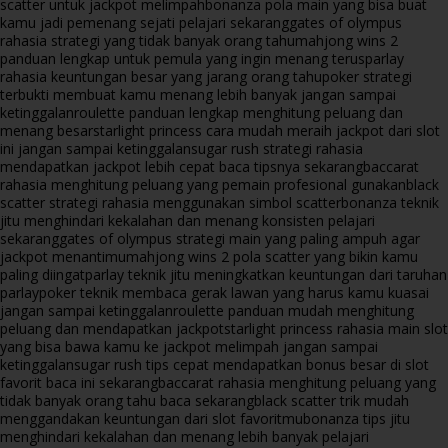
scatter untuk jackpot melimpah
bonanza pola main yang bisa buat
kamu jadi pemenang sejati pelajari sekarang
gates of olympus
rahasia strategi yang tidak banyak orang tahu
mahjong wins 2
panduan lengkap untuk pemula yang ingin menang terus
parlay
rahasia keuntungan besar yang jarang orang tahu
poker strategi
terbukti membuat kamu menang lebih banyak jangan sampai
ketinggalan
roulette panduan lengkap menghitung peluang dan
menang besar
starlight princess cara mudah meraih jackpot dari slot
ini jangan sampai ketinggalan
sugar rush strategi rahasia
mendapatkan jackpot lebih cepat baca tipsnya sekarang
baccarat
rahasia menghitung peluang yang pemain profesional gunakan
black
scatter strategi rahasia menggunakan simbol scatter
bonanza teknik
jitu menghindari kekalahan dan menang konsisten pelajari
sekarang
gates of olympus strategi main yang paling ampuh agar
jackpot menantimu
mahjong wins 2 pola scatter yang bikin kamu
paling diingat
parlay teknik jitu meningkatkan keuntungan dari taruhan
parlay
poker teknik membaca gerak lawan yang harus kamu kuasai
jangan sampai ketinggalan
roulette panduan mudah menghitung
peluang dan mendapatkan jackpot
starlight princess rahasia main slot
yang bisa bawa kamu ke jackpot melimpah jangan sampai
ketinggalan
sugar rush tips cepat mendapatkan bonus besar di slot
favorit baca ini sekarang
baccarat rahasia menghitung peluang yang
tidak banyak orang tahu baca sekarang
black scatter trik mudah
menggandakan keuntungan dari slot favoritmu
bonanza tips jitu
menghindari kekalahan dan menang lebih banyak pelajari