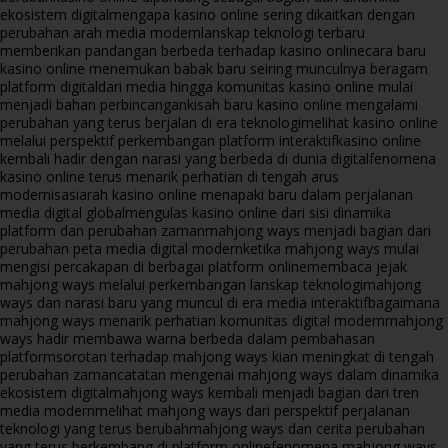
ekosistem digital
mengapa kasino online sering dikaitkan dengan
perubahan arah media modern
lanskap teknologi terbaru
memberikan pandangan berbeda terhadap kasino online
cara baru
kasino online menemukan babak baru seiring munculnya beragam
platform digital
dari media hingga komunitas kasino online mulai
menjadi bahan perbincangan
kisah baru kasino online mengalami
perubahan yang terus berjalan di era teknologi
melihat kasino online
melalui perspektif perkembangan platform interaktif
kasino online
kembali hadir dengan narasi yang berbeda di dunia digital
fenomena
kasino online terus menarik perhatian di tengah arus
modernisasi
arah kasino online menapaki baru dalam perjalanan
media digital global
mengulas kasino online dari sisi dinamika
platform dan perubahan zaman
mahjong ways menjadi bagian dari
perubahan peta media digital modern
ketika mahjong ways mulai
mengisi percakapan di berbagai platform online
membaca jejak
mahjong ways melalui perkembangan lanskap teknologi
mahjong
ways dan narasi baru yang muncul di era media interaktif
bagaimana
mahjong ways menarik perhatian komunitas digital modern
mahjong
ways hadir membawa warna berbeda dalam pembahasan
platform
sorotan terhadap mahjong ways kian meningkat di tengah
perubahan zaman
catatan mengenai mahjong ways dalam dinamika
ekosistem digital
mahjong ways kembali menjadi bagian dari tren
media modern
melihat mahjong ways dari perspektif perjalanan
teknologi yang terus berubah
mahjong ways dan cerita perubahan
yang terus berkembang di platform online
fenomena mahjong ways