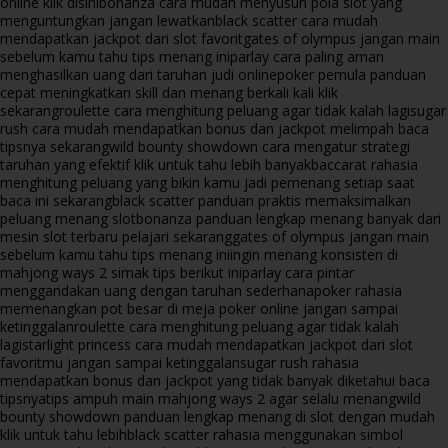
online klik disini
bonanza cara mudah menyusun pola slot yang
menguntungkan jangan lewatkan
black scatter cara mudah
mendapatkan jackpot dari slot favorit
gates of olympus jangan main
sebelum kamu tahu tips menang ini
parlay cara paling aman
menghasilkan uang dari taruhan judi online
poker pemula panduan
cepat meningkatkan skill dan menang berkali kali klik
sekarang
roulette cara menghitung peluang agar tidak kalah lagi
sugar
rush cara mudah mendapatkan bonus dan jackpot melimpah baca
tipsnya sekarang
wild bounty showdown cara mengatur strategi
taruhan yang efektif klik untuk tahu lebih banyak
baccarat rahasia
menghitung peluang yang bikin kamu jadi pemenang setiap saat
baca ini sekarang
black scatter panduan praktis memaksimalkan
peluang menang slot
bonanza panduan lengkap menang banyak dari
mesin slot terbaru pelajari sekarang
gates of olympus jangan main
sebelum kamu tahu tips menang ini
ingin menang konsisten di
mahjong ways 2 simak tips berikut ini
parlay cara pintar
menggandakan uang dengan taruhan sederhana
poker rahasia
memenangkan pot besar di meja poker online jangan sampai
ketinggalan
roulette cara menghitung peluang agar tidak kalah
lagi
starlight princess cara mudah mendapatkan jackpot dari slot
favoritmu jangan sampai ketinggalan
sugar rush rahasia
mendapatkan bonus dan jackpot yang tidak banyak diketahui baca
tipsnya
tips ampuh main mahjong ways 2 agar selalu menang
wild
bounty showdown panduan lengkap menang di slot dengan mudah
klik untuk tahu lebih
black scatter rahasia menggunakan simbol