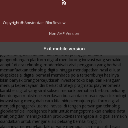
Copyright @
Amsterdam Film Review
Non AMP Version
transformasi digital pragmatic play menjadi inspirasi baru dalam
Exit mobile version
menghadirkan inovasi berkualitas
ai digital menjadi kunci analisis data
pgsoft yang lebih adaptif dan berkinerja tinggi
arah baru
pengembangan platform digital mendorong inovasi yang semakin
adaptif di era teknologi modern
kisah viral pengguna yang berhasil
memanfaatkan teknologi digital hingga mendapatkan hasil di luar
ekspektasi
ai digital berhasil membaca pola tersembunyi hasilnya
bikin banyak orang terkejut
kisah investor toko baju dari keraguan
menuju kepercayaan diri berkat strategi pragmatic play
fenomena
karakter digital yang viral sukses menarik perhatian berburu peluang
keuntungan maksimal
kecerdasan buatan dan masa depan teknologi
inovasi yang mengubah cara kita hidup
kemajuan platform digital
menjadi penggerak utama inovasi di tengah persaingan teknologi
global
artificial intelligence hadir untuk mengoptimalkan analisis data
mahjong dan meningkatkan produktivitas
mengapa ai digital semakin
diandalkan untuk menganalisis peluang bernilai tinggi ini
alasannya
mengungkap faktor yang membuat game pgsoft tetap