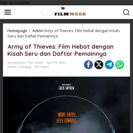
Skip to content
Homepage
/
Action
Army of Thieves: Film Hebat dengan Kisah
Seru dan Daftar Pemainnya
Army of Thieves: Film Hebat dengan
Kisah Seru dan Daftar Pemainnya
Amsterdam Film Week
April 18, 2024
Action
,
Comedy
601 Views