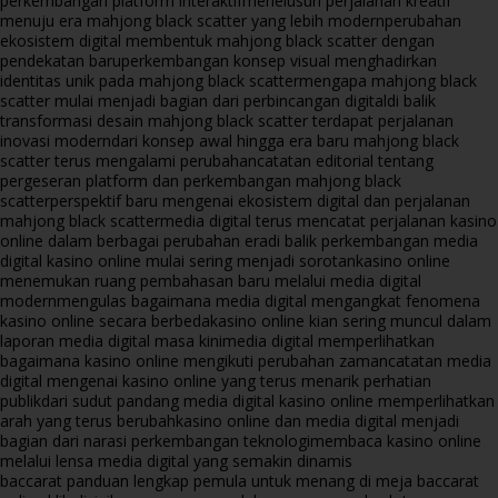
perkembangan platform interaktif
menelusuri perjalanan kreatif
menuju era mahjong black scatter yang lebih modern
perubahan
ekosistem digital membentuk mahjong black scatter dengan
pendekatan baru
perkembangan konsep visual menghadirkan
identitas unik pada mahjong black scatter
mengapa mahjong black
scatter mulai menjadi bagian dari perbincangan digital
di balik
transformasi desain mahjong black scatter terdapat perjalanan
inovasi modern
dari konsep awal hingga era baru mahjong black
scatter terus mengalami perubahan
catatan editorial tentang
pergeseran platform dan perkembangan mahjong black
scatter
perspektif baru mengenai ekosistem digital dan perjalanan
mahjong black scatter
media digital terus mencatat perjalanan kasino
online dalam berbagai perubahan era
di balik perkembangan media
digital kasino online mulai sering menjadi sorotan
kasino online
menemukan ruang pembahasan baru melalui media digital
modern
mengulas bagaimana media digital mengangkat fenomena
kasino online secara berbeda
kasino online kian sering muncul dalam
laporan media digital masa kini
media digital memperlihatkan
bagaimana kasino online mengikuti perubahan zaman
catatan media
digital mengenai kasino online yang terus menarik perhatian
publik
dari sudut pandang media digital kasino online memperlihatkan
arah yang terus berubah
kasino online dan media digital menjadi
bagian dari narasi perkembangan teknologi
membaca kasino online
melalui lensa media digital yang semakin dinamis
baccarat panduan lengkap pemula untuk menang di meja baccarat