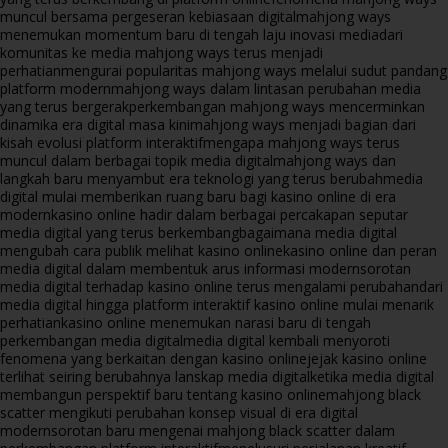
muncul bersama pergeseran kebiasaan digital
mahjong ways
menemukan momentum baru di tengah laju inovasi media
dari
komunitas ke media mahjong ways terus menjadi
perhatian
mengurai popularitas mahjong ways melalui sudut pandang
platform modern
mahjong ways dalam lintasan perubahan media
yang terus bergerak
perkembangan mahjong ways mencerminkan
dinamika era digital masa kini
mahjong ways menjadi bagian dari
kisah evolusi platform interaktif
mengapa mahjong ways terus
muncul dalam berbagai topik media digital
mahjong ways dan
langkah baru menyambut era teknologi yang terus berubah
media
digital mulai memberikan ruang baru bagi kasino online di era
modern
kasino online hadir dalam berbagai percakapan seputar
media digital yang terus berkembang
bagaimana media digital
mengubah cara publik melihat kasino online
kasino online dan peran
media digital dalam membentuk arus informasi modern
sorotan
media digital terhadap kasino online terus mengalami perubahan
dari
media digital hingga platform interaktif kasino online mulai menarik
perhatian
kasino online menemukan narasi baru di tengah
perkembangan media digital
media digital kembali menyoroti
fenomena yang berkaitan dengan kasino online
jejak kasino online
terlihat seiring berubahnya lanskap media digital
ketika media digital
membangun perspektif baru tentang kasino online
mahjong black
scatter mengikuti perubahan konsep visual di era digital
modern
sorotan baru mengenai mahjong black scatter dalam