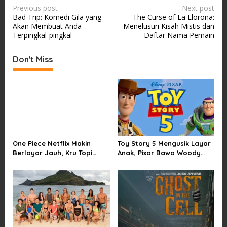
P
Previous post
Next post
Bad Trip: Komedi Gila yang
The Curse of La Llorona:
o
Akan Membuat Anda
Menelusuri Kisah Mistis dan
s
Terpingkal-pingkal
Daftar Nama Pemain
t
Don't Miss
n
a
v
i
g
a
One Piece Netflix Makin
Toy Story 5 Mengusik Layar
t
Berlayar Jauh, Kru Topi
Anak, Pixar Bawa Woody
i
Jerami Tak Lagi Main Aman
dan Buzz Pulang ke Bioskop
o
n