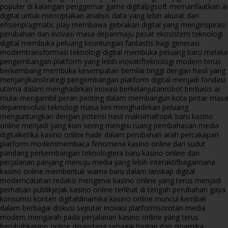
populer di kalangan penggemar game digital
pgsoft memanfaatkan ai
digital untuk menciptakan analisis data yang lebih akurat dan
efisien
pragmatic play membawa gebrakan digital yang menginspirasi
perubahan dan inovasi masa depan
maju pesat ekosistem teknologi
digital membuka peluang keuntungan fantastis bagi generasi
modern
transformasi teknologi digital membuka peluang baru melalui
pengembangan platform yang lebih inovatif
teknologi modern terus
berkembang membuka kesempatan bernilai tinggi dengan hasil yang
menjanjikan
strategi pengembangan platform digital menjadi fondasi
utama dalam menghadirkan inovasi berkelanjutan
robot berbasis ai
mulai mengambil peran penting dalam membangun kota pintar masa
depan
revolusi teknologi masa kini menghadirkan peluang
menguntungkan dengan potensi hasil maksimal
topik baru kasino
online menjadi yang kian sering mengisi ruang pembahasan media
digital
ketika kasino online hadir dalam perubahan arah percakapan
platform modern
membaca fenomena kasino online dari sudut
pandang perkembangan teknologi
era baru kasino online dan
perjalanan panjang menuju media yang lebih interaktif
bagaimana
kasino online membentuk warna baru dalam lanskap digital
modern
catatan redaksi mengenai kasino online yang terus menjadi
perhatian publik
jejak kasino online terlihat di tengah perubahan gaya
konsumsi konten digital
dinamika kasino online muncul kembali
dalam berbagai diskusi seputar inovasi platform
sorotan media
modern mengarah pada perjalanan kasino online yang terus
berubah
kasino online dipandang sebagai bagian dari dinamika