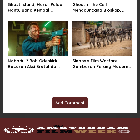
Ghost Island, Horor Pulau
Ghost in the Cell
Hantu yang Kembali
Mengguncang Bioskop,
Menarik Perhatian Penonton
Horor Penjara Rasa
Sindiran Sosial
Nobody 2 Bob Odenkirk
Sinopsis Film Warfare
Bocoran Aksi Brutal dan
Gambaran Perang Modern
Jadwal Rilis Resmi
yang Brutal dan Realistis
Add Comment