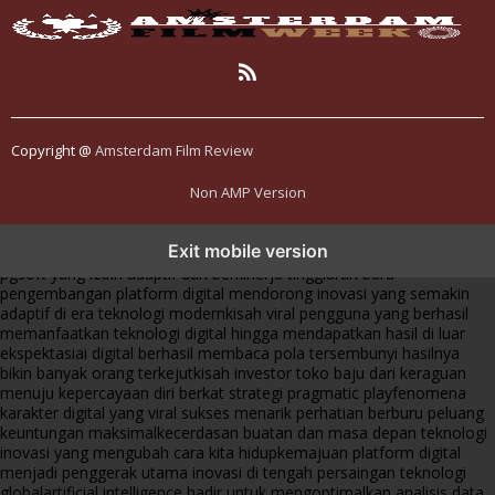
Copyright @
Amsterdam Film Review
Non AMP Version
transformasi digital pragmatic play menjadi inspirasi baru dalam
Exit mobile version
menghadirkan inovasi berkualitas
ai digital menjadi kunci analisis data
pgsoft yang lebih adaptif dan berkinerja tinggi
arah baru
pengembangan platform digital mendorong inovasi yang semakin
adaptif di era teknologi modern
kisah viral pengguna yang berhasil
memanfaatkan teknologi digital hingga mendapatkan hasil di luar
ekspektasi
ai digital berhasil membaca pola tersembunyi hasilnya
bikin banyak orang terkejut
kisah investor toko baju dari keraguan
menuju kepercayaan diri berkat strategi pragmatic play
fenomena
karakter digital yang viral sukses menarik perhatian berburu peluang
keuntungan maksimal
kecerdasan buatan dan masa depan teknologi
inovasi yang mengubah cara kita hidup
kemajuan platform digital
menjadi penggerak utama inovasi di tengah persaingan teknologi
global
artificial intelligence hadir untuk mengoptimalkan analisis data