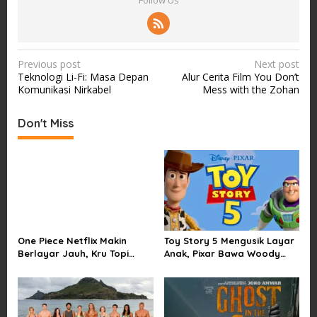
Follow Us
P
Previous post
Next post
Teknologi Li-Fi: Masa Depan
Alur Cerita Film You Don’t
o
Komunikasi Nirkabel
Mess with the Zohan
s
t
Don't Miss
n
a
v
i
g
a
One Piece Netflix Makin
Toy Story 5 Mengusik Layar
Berlayar Jauh, Kru Topi
Anak, Pixar Bawa Woody
t
Jerami Tak Lagi Main Aman
dan Buzz Pulang ke Bioskop
i
o