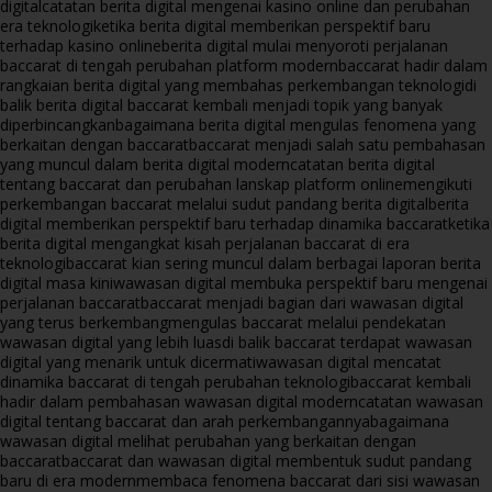
digital
catatan berita digital mengenai kasino online dan perubahan
era teknologi
ketika berita digital memberikan perspektif baru
terhadap kasino online
berita digital mulai menyoroti perjalanan
baccarat di tengah perubahan platform modern
baccarat hadir dalam
rangkaian berita digital yang membahas perkembangan teknologi
di
balik berita digital baccarat kembali menjadi topik yang banyak
diperbincangkan
bagaimana berita digital mengulas fenomena yang
berkaitan dengan baccarat
baccarat menjadi salah satu pembahasan
yang muncul dalam berita digital modern
catatan berita digital
tentang baccarat dan perubahan lanskap platform online
mengikuti
perkembangan baccarat melalui sudut pandang berita digital
berita
digital memberikan perspektif baru terhadap dinamika baccarat
ketika
berita digital mengangkat kisah perjalanan baccarat di era
teknologi
baccarat kian sering muncul dalam berbagai laporan berita
digital masa kini
wawasan digital membuka perspektif baru mengenai
perjalanan baccarat
baccarat menjadi bagian dari wawasan digital
yang terus berkembang
mengulas baccarat melalui pendekatan
wawasan digital yang lebih luas
di balik baccarat terdapat wawasan
digital yang menarik untuk dicermati
wawasan digital mencatat
dinamika baccarat di tengah perubahan teknologi
baccarat kembali
hadir dalam pembahasan wawasan digital modern
catatan wawasan
digital tentang baccarat dan arah perkembangannya
bagaimana
wawasan digital melihat perubahan yang berkaitan dengan
baccarat
baccarat dan wawasan digital membentuk sudut pandang
baru di era modern
membaca fenomena baccarat dari sisi wawasan