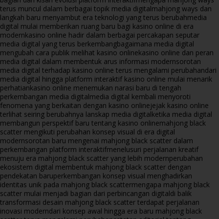
terus muncul dalam berbagai topik media digital
mahjong ways dan
langkah baru menyambut era teknologi yang terus berubah
media
digital mulai memberikan ruang baru bagi kasino online di era
modern
kasino online hadir dalam berbagai percakapan seputar
media digital yang terus berkembang
bagaimana media digital
mengubah cara publik melihat kasino online
kasino online dan peran
media digital dalam membentuk arus informasi modern
sorotan
media digital terhadap kasino online terus mengalami perubahan
dari
media digital hingga platform interaktif kasino online mulai menarik
perhatian
kasino online menemukan narasi baru di tengah
perkembangan media digital
media digital kembali menyoroti
fenomena yang berkaitan dengan kasino online
jejak kasino online
terlihat seiring berubahnya lanskap media digital
ketika media digital
membangun perspektif baru tentang kasino online
mahjong black
scatter mengikuti perubahan konsep visual di era digital
modern
sorotan baru mengenai mahjong black scatter dalam
perkembangan platform interaktif
menelusuri perjalanan kreatif
menuju era mahjong black scatter yang lebih modern
perubahan
ekosistem digital membentuk mahjong black scatter dengan
pendekatan baru
perkembangan konsep visual menghadirkan
identitas unik pada mahjong black scatter
mengapa mahjong black
scatter mulai menjadi bagian dari perbincangan digital
di balik
transformasi desain mahjong black scatter terdapat perjalanan
inovasi modern
dari konsep awal hingga era baru mahjong black