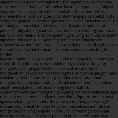
digital masa kini
perspektif digital melihat bagaimana kasino online
terus menarik perhatian
kasino online hadir dalam perspektif digital
yang semakin beragam
di balik perspektif digital kasino online
memperlihatkan arah yang terus berubah
mengapa perspektif digital
sering mengaitkan perkembangan dengan kasino online
kasino online
membangun narasi baru dalam perspektif digital modern
catatan
perspektif digital mengenai kasino online di era teknologi
membaca
kasino online melalui lensa perspektif digital yang lebih luas
perspektif
digital memberikan sudut pandang berbeda terhadap kasino
online
ketika kasino online menjadi bagian dari perspektif digital masa
kini
jejak kasino online terekam dalam beragam perspektif digital
modern
baccarat panduan lengkap pemula untuk menang di meja baccarat
online klik disini
bonanza cara mudah menyusun pola slot yang
menguntungkan jangan lewatkan
black scatter cara mudah
mendapatkan jackpot dari slot favorit
gates of olympus jangan main
sebelum kamu tahu tips menang ini
parlay cara paling aman
menghasilkan uang dari taruhan judi online
poker pemula panduan
cepat meningkatkan skill dan menang berkali kali klik
sekarang
roulette cara menghitung peluang agar tidak kalah lagi
sugar
rush cara mudah mendapatkan bonus dan jackpot melimpah baca
tipsnya sekarang
wild bounty showdown cara mengatur strategi
taruhan yang efektif klik untuk tahu lebih banyak
baccarat rahasia
menghitung peluang yang bikin kamu jadi pemenang setiap saat
baca ini sekarang
black scatter panduan praktis memaksimalkan