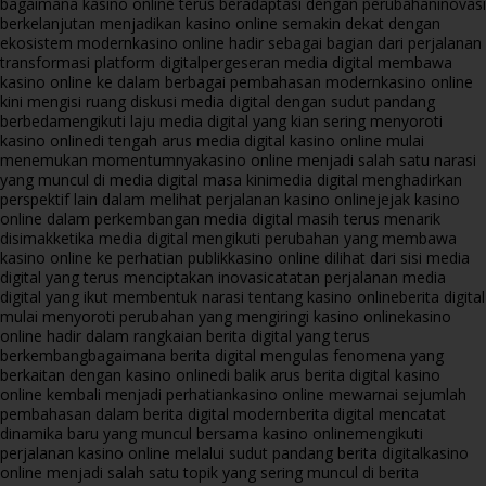
bagaimana kasino online terus beradaptasi dengan perubahan
inovasi
berkelanjutan menjadikan kasino online semakin dekat dengan
ekosistem modern
kasino online hadir sebagai bagian dari perjalanan
transformasi platform digital
pergeseran media digital membawa
kasino online ke dalam berbagai pembahasan modern
kasino online
kini mengisi ruang diskusi media digital dengan sudut pandang
berbeda
mengikuti laju media digital yang kian sering menyoroti
kasino online
di tengah arus media digital kasino online mulai
menemukan momentumnya
kasino online menjadi salah satu narasi
yang muncul di media digital masa kini
media digital menghadirkan
perspektif lain dalam melihat perjalanan kasino online
jejak kasino
online dalam perkembangan media digital masih terus menarik
disimak
ketika media digital mengikuti perubahan yang membawa
kasino online ke perhatian publik
kasino online dilihat dari sisi media
digital yang terus menciptakan inovasi
catatan perjalanan media
digital yang ikut membentuk narasi tentang kasino online
berita digital
mulai menyoroti perubahan yang mengiringi kasino online
kasino
online hadir dalam rangkaian berita digital yang terus
berkembang
bagaimana berita digital mengulas fenomena yang
berkaitan dengan kasino online
di balik arus berita digital kasino
online kembali menjadi perhatian
kasino online mewarnai sejumlah
pembahasan dalam berita digital modern
berita digital mencatat
dinamika baru yang muncul bersama kasino online
mengikuti
perjalanan kasino online melalui sudut pandang berita digital
kasino
online menjadi salah satu topik yang sering muncul di berita