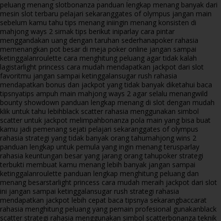
peluang menang slot
bonanza panduan lengkap menang banyak dari
mesin slot terbaru pelajari sekarang
gates of olympus jangan main
sebelum kamu tahu tips menang ini
ingin menang konsisten di
mahjong ways 2 simak tips berikut ini
parlay cara pintar
menggandakan uang dengan taruhan sederhana
poker rahasia
memenangkan pot besar di meja poker online jangan sampai
ketinggalan
roulette cara menghitung peluang agar tidak kalah
lagi
starlight princess cara mudah mendapatkan jackpot dari slot
favoritmu jangan sampai ketinggalan
sugar rush rahasia
mendapatkan bonus dan jackpot yang tidak banyak diketahui baca
tipsnya
tips ampuh main mahjong ways 2 agar selalu menang
wild
bounty showdown panduan lengkap menang di slot dengan mudah
klik untuk tahu lebih
black scatter rahasia menggunakan simbol
scatter untuk jackpot melimpah
bonanza pola main yang bisa buat
kamu jadi pemenang sejati pelajari sekarang
gates of olympus
rahasia strategi yang tidak banyak orang tahu
mahjong wins 2
panduan lengkap untuk pemula yang ingin menang terus
parlay
rahasia keuntungan besar yang jarang orang tahu
poker strategi
terbukti membuat kamu menang lebih banyak jangan sampai
ketinggalan
roulette panduan lengkap menghitung peluang dan
menang besar
starlight princess cara mudah meraih jackpot dari slot
ini jangan sampai ketinggalan
sugar rush strategi rahasia
mendapatkan jackpot lebih cepat baca tipsnya sekarang
baccarat
rahasia menghitung peluang yang pemain profesional gunakan
black
scatter strategi rahasia menggunakan simbol scatter
bonanza teknik