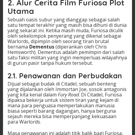
2.
Alur Cerita Film Furiosa
Plot
Utama
Sebuah oasis subur yang dianggap sebagai salah
satu tempat terakhir yang masih bisa dihuni di dunia
yang sekarat ini. Ketika masih muda, Furiosa diculik
oleh sekelompok penyerang yang dikenal sebagai
Warlords, dipimpin oleh seorang tiran brutal
bernama
Dementus
(diperankan oleh Chris
Hemsworth). Dementus adalah pemimpin dari salah
satu faksi militan yang ingin memperluas wilayahnya
di gurun pasir tanpa hukum tersebut.
2.1.
Penawanan dan Perbudakan
Dijual sebagai budak di Citadel, sebuah benteng
yang dijalankan oleh Immortan Joe, sosok antagonis
yang kita kenal dalam
Fury Road
. Di Citadel, Furiosa
dipaksa bekerja untuk sistem tiran yang kejam di
mana para penguasa memperlakukan manusia
biasa seperti barang dagangan, hanya berguna
sejauh mereka bisa memperpanjang kekuasaan
para Warlords.
Masa penawanan ini adalah titik balik bagi Furiosa,