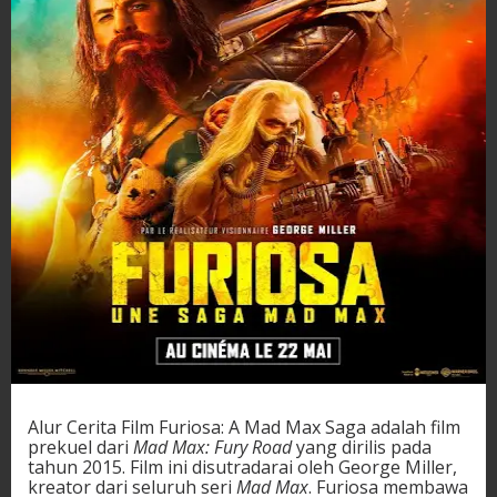
Alur Cerita Film Furiosa: A Mad Max Saga adalah film
prekuel dari
Mad Max: Fury Road
yang dirilis pada
tahun 2015. Film ini disutradarai oleh George Miller,
kreator dari seluruh seri
Mad Max
. Furiosa membawa