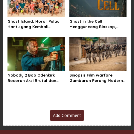
n
Ghost Island, Horor Pulau
Ghost in the Cell
Hantu yang Kembali
Mengguncang Bioskop,
Menarik Perhatian Penonton
Horor Penjara Rasa
Sindiran Sosial
Nobody 2 Bob Odenkirk
Sinopsis Film Warfare
Bocoran Aksi Brutal dan
Gambaran Perang Modern
Jadwal Rilis Resmi
yang Brutal dan Realistis
Add Comment