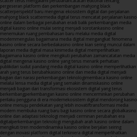
scatter terus mengalami perubahan
catatan editorial tentang
pergeseran platform dan perkembangan mahjong black
scatter
perspektif baru mengenai ekosistem digital dan perjalanan
mahjong black scatter
media digital terus mencatat perjalanan kasino
online dalam berbagai perubahan era
di balik perkembangan media
digital kasino online mulai sering menjadi sorotan
kasino online
menemukan ruang pembahasan baru melalui media digital
modern
mengulas bagaimana media digital mengangkat fenomena
kasino online secara berbeda
kasino online kian sering muncul dalam
laporan media digital masa kini
media digital memperlihatkan
bagaimana kasino online mengikuti perubahan zaman
catatan media
digital mengenai kasino online yang terus menarik perhatian
publik
dari sudut pandang media digital kasino online memperlihatkan
arah yang terus berubah
kasino online dan media digital menjadi
bagian dari narasi perkembangan teknologi
membaca kasino online
melalui lensa media digital yang semakin dinamis
kasino online
menjadi bagian dari transformasi ekosistem digital yang terus
berkembang
perkembangan kasino online mencerminkan perubahan
perilaku pengguna di era modern
ekosistem digital mendorong kasino
online menuju pendekatan yang lebih inovatif
transformasi media
modern membuka ruang baru bagi kasino online secara global
kasino
online dan adaptasi teknologi menjadi cerminan perubahan era
digital
perkembangan teknologi mengubah arah kasino online dalam
mengikuti tren modern
dinamika kasino online berjalan seiring
dengan inovasi platform digital terkini
era digital memperlihatkan