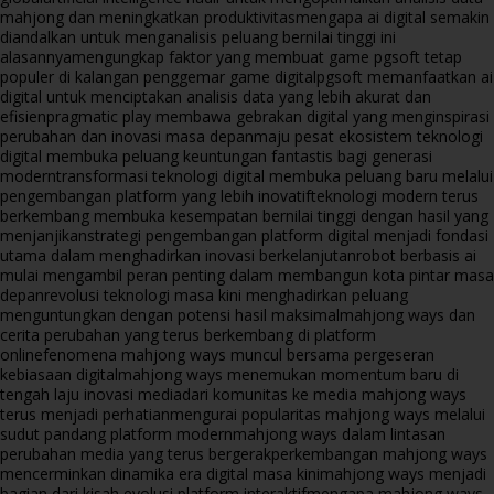
mahjong dan meningkatkan produktivitas
mengapa ai digital semakin
diandalkan untuk menganalisis peluang bernilai tinggi ini
alasannya
mengungkap faktor yang membuat game pgsoft tetap
populer di kalangan penggemar game digital
pgsoft memanfaatkan ai
digital untuk menciptakan analisis data yang lebih akurat dan
efisien
pragmatic play membawa gebrakan digital yang menginspirasi
perubahan dan inovasi masa depan
maju pesat ekosistem teknologi
digital membuka peluang keuntungan fantastis bagi generasi
modern
transformasi teknologi digital membuka peluang baru melalui
pengembangan platform yang lebih inovatif
teknologi modern terus
berkembang membuka kesempatan bernilai tinggi dengan hasil yang
menjanjikan
strategi pengembangan platform digital menjadi fondasi
utama dalam menghadirkan inovasi berkelanjutan
robot berbasis ai
mulai mengambil peran penting dalam membangun kota pintar masa
depan
revolusi teknologi masa kini menghadirkan peluang
menguntungkan dengan potensi hasil maksimal
mahjong ways dan
cerita perubahan yang terus berkembang di platform
online
fenomena mahjong ways muncul bersama pergeseran
kebiasaan digital
mahjong ways menemukan momentum baru di
tengah laju inovasi media
dari komunitas ke media mahjong ways
terus menjadi perhatian
mengurai popularitas mahjong ways melalui
sudut pandang platform modern
mahjong ways dalam lintasan
perubahan media yang terus bergerak
perkembangan mahjong ways
mencerminkan dinamika era digital masa kini
mahjong ways menjadi
bagian dari kisah evolusi platform interaktif
mengapa mahjong ways